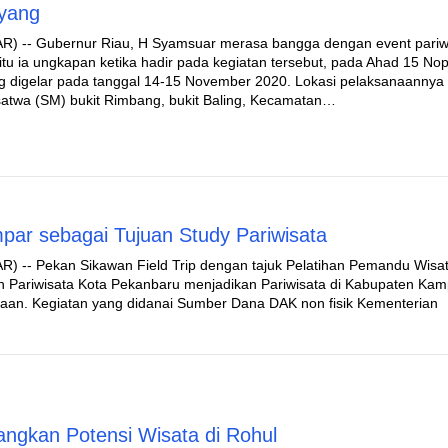
ayang
) -- Gubernur Riau, H Syamsuar merasa bangga dengan event pariw
 itu ia ungkapan ketika hadir pada kegiatan tersebut, pada Ahad 15 N
g digelar pada tanggal 14-15 November 2020. Lokasi pelaksanaannya 
twa (SM) bukit Rimbang, bukit Baling, Kecamatan…
par sebagai Tujuan Study Pariwisata
) -- Pekan Sikawan Field Trip dengan tajuk Pelatihan Pemandu Wisa
 Pariwisata Kota Pekanbaru menjadikan Pariwisata di Kabupaten Kam
taan. Kegiatan yang didanai Sumber Dana DAK non fisik Kementerian
angkan Potensi Wisata di Rohul