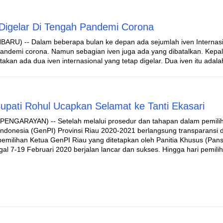
p Digelar Di Tengah Pandemi Corona
ARU) -- Dalam beberapa bulan ke depan ada sejumlah iven Internas
 pandemi corona. Namun sebagian iven juga ada yang dibatalkan. Kepa
akan ada dua iven internasional yang tetap digelar. Dua iven itu adal
Bupati Rohul Ucapkan Selamat ke Tanti Ekasari
PENGARAYAN) -- Setelah melalui prosedur dan tahapan dalam pemili
ndonesia (GenPI) Provinsi Riau 2020-2021 berlangsung transparansi 
emilihan Ketua GenPI Riau yang ditetapkan oleh Panitia Khusus (Pans
gal 7-19 Februari 2020 berjalan lancar dan sukses. Hingga hari pemil