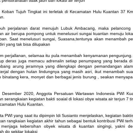
eristirahatan tidak jauh dari lokasi air terjun
g Koban Tujuh Tingkat ini terletak di Kecamatan Hulu Kuantan 37 Km
an.
uh perjalanan darat menujuh Lubuk Ambacang, maka pelancong
n air berupa pompong untuk menelusuri sungai kuantan menuju lokas
oban. Saat menelusuri sungai, Suasana,tentunya akan menambah p
iri yang tak bisa dilupakan
Km perjallanan, selamaa itu pula menambah kenyamanan pengunjung.
up deras juga memacu adrenalin setiap penumpang yang berada di
bang arung jeramnya yang dilengkapi dengan pemandangan ala
 terjal dengan hutan lindungnya yang masih asri, ikut menambah su
 binatang kera, monyet dan berbagai jenis burung , seakan menyapa
19 Desember 2020, Anggota Persatuan Wartawan Indonesia PWI Ku
n serangkaian kegiatan bakti soaial di lokasi obye wisata air terjun 7 t
camatan Hulu Kuantan.
 PWI yang saat itu dipimpin Idi Susianto menjelaskan, kegiatan baktis
an rangkaian kegiatan akhir tahun sebagai bentuk kontribusi PWi ter
 menjaga kebersihan obyek wisata di kuantan singingi, yakni d
 do sekitar lokaksi