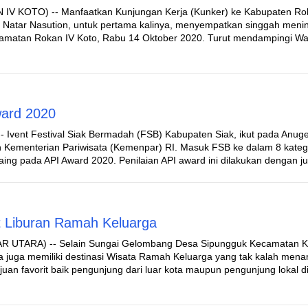
IV KOTO) -- Manfaatkan Kunjungan Kerja (Kunker) ke Kabupaten Ro
y Natar Nasution, untuk pertama kalinya, menyempatkan singgah meni
camatan Rokan IV Koto, Rabu 14 Oktober 2020. Turut mendampingi Wa
ard 2020
- Ivent Festival Siak Bermadah (FSB) Kabupaten Siak, ikut pada Anug
h Kementerian Pariwisata (Kemenpar) RI. Masuk FSB ke dalam 8 kateg
saing pada API Award 2020. Penilaian API award ini dilakukan dengan 
at Liburan Ramah Keluarga
R UTARA) -- Selain Sungai Gelombang Desa Sipungguk Kecamatan K
juga memiliki destinasi Wisata Ramah Keluarga yang tak kalah menar
juan favorit baik pengunjung dari luar kota maupun pengunjung lokal d