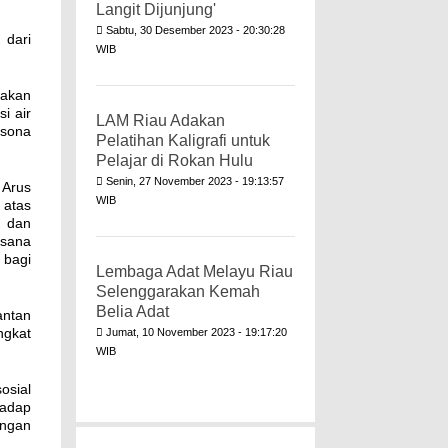
Langit Dijunjung'
Sabtu, 30 Desember 2023 - 20:30:28
 dari
WIB
 akan
i air
LAM Riau Adakan
esona
Pelatihan Kaligrafi untuk
Pelajar di Rokan Hulu
Senin, 27 November 2023 - 19:13:57
 Arus
WIB
 atas
m dan
asana
 bagi
Lembaga Adat Melayu Riau
Selenggarakan Kemah
Belia Adat
antan
ingkat
Jumat, 10 November 2023 - 19:17:20
WIB
osial
hadap
engan