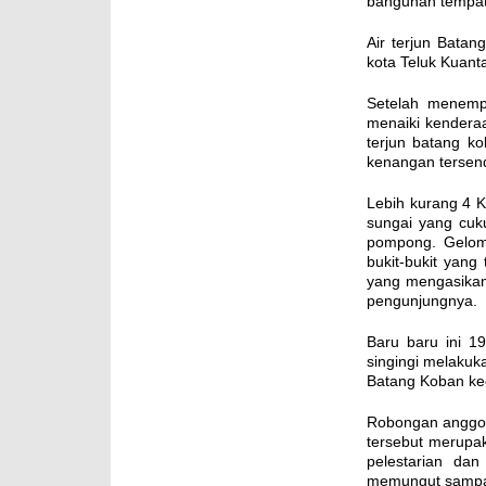
bangunan tempat p
Air terjun Batan
kota Teluk Kuant
Setelah menemp
menaiki kenderaa
terjun batang k
kenangan tersend
Lebih kurang 4 
sungai yang cuk
pompong. Gelom
bukit-bukit yang
yang mengasikan
pengunjungnya.
Baru baru ini 
singingi melakuka
Batang Koban ke
Robongan anggota
tersebut merupak
pelestarian dan
memungut sampah