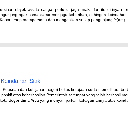
rsihan obyek wisata sangat perlu di jaga, maka fari itu dirinya me
engunjung agar sama sama menjaga keberihan, sehingga keindahan
g Koban tetap mempersona dan mengasikan setiap pengunjung.**(am)
 Keindahan Siak
- Keasrian dan kehijauan negeri bekas kerajaan serta memelihara ber
positif atas keberhasilan Pemerintah setempat yang telah berhasil m
alikota Bogor Bima Arya yang menyampaikan kekagumannya atas keind