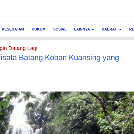
KESEHATAN
HUKUM
SOSIAL
LAINNYA
DAERAH
RE
gin Datang Lagi
wisata Batang Koban Kuansing yang