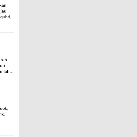
kan
njau
gubri,
erah
ori
jumlah…
uok,
ik.
i