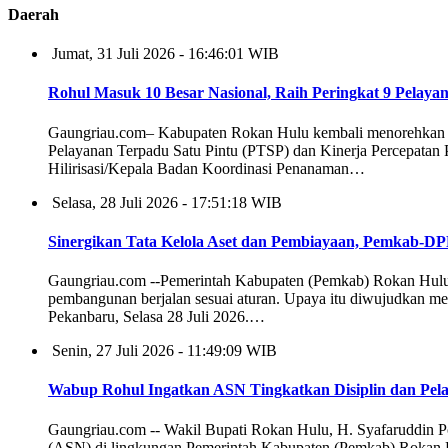
Daerah
Jumat, 31 Juli 2026 - 16:46:01 WIB
Rohul Masuk 10 Besar Nasional, Raih Peringkat 9 Pelay
Gaungriau.com– Kabupaten Rokan Hulu kembali menorehkan prest
Pelayanan Terpadu Satu Pintu (PTSP) dan Kinerja Percepatan P
Hilirisasi/Kepala Badan Koordinasi Penanaman…
Selasa, 28 Juli 2026 - 17:51:18 WIB
Sinergikan Tata Kelola Aset dan Pembiayaan, Pemkab-
Gaungriau.com --Pemerintah Kabupaten (Pemkab) Rokan Hulu 
pembangunan berjalan sesuai aturan. Upaya itu diwujudkan m
Pekanbaru, Selasa 28 Juli 2026.…
Senin, 27 Juli 2026 - 11:49:09 WIB
Wabup Rohul Ingatkan ASN Tingkatkan Disiplin dan Pel
Gaungriau.com -- Wakil Bupati Rokan Hulu, H. Syafaruddin Po
(ASN) di lingkungan Pemerintah Kabupaten (Pemkab) Rokan H