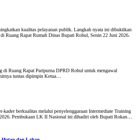
gkatkan kualitas pelayanan publik. Langkah nyata ini dibuktikan
g di Ruang Rapat Rumah Dinas Bupati Rohul, Senin 22 Juni 2026.
sung di Ruang Rapat Paripurna DPRD Rohul untuk mengawal
khirnya tuntas dipimpin Ketua…
der berkualitas melalui penyelenggaraan Intermediate Training
ni 2026. Pembukaan LK II Nasional ini dihadiri oleh Bupati Rokan…
n Hutan dan Lahan