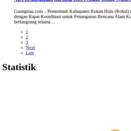
Gaungriau.com – Pemerintah Kabupaten Rokan Hulu (Rohul) m
dengan Rapat Koordinasi untuk Penanganan Bencana Alam Karh
berlangsung selama…
1
2
3
Next
Last
Statistik