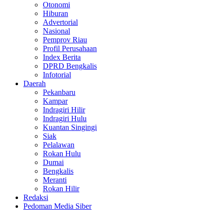
Otonomi
Hiburan
Advertorial
Nasional
Pemprov Riau
Profil Perusahaan
Index Berita
DPRD Bengkalis
Infotorial
Daerah
Pekanbaru
Kampar
Indragiri Hilir
Indragiri Hulu
Kuantan Singingi
Siak
Pelalawan
Rokan Hulu
Dumai
Bengkalis
Meranti
Rokan Hilir
Redaksi
Pedoman Media Siber