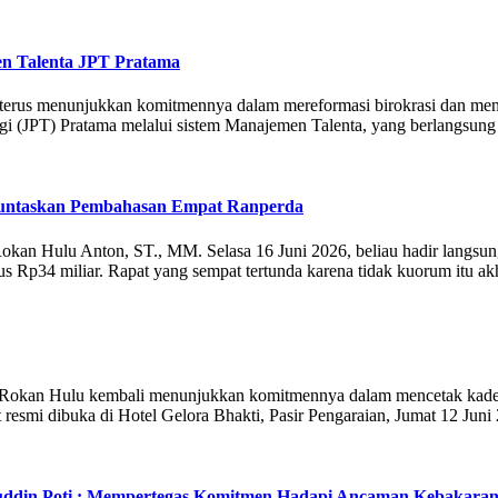
en Talenta JPT Pratama
erus menunjukkan komitmennya dalam mereformasi birokrasi dan menin
gi (JPT) Pratama melalui sistem Manajemen Talenta, yang berlangsun
 Tuntaskan Pembahasan Empat Ranperda
 Rokan Hulu Anton, ST., MM. Selasa 16 Juni 2026, beliau hadir lang
s Rp34 miliar. Rapat yang sempat tertunda karena tidak kuorum itu a
kan Hulu kembali menunjukkan komitmennya dalam mencetak kader-ka
t resmi dibuka di Hotel Gelora Bhakti, Pasir Pengaraian, Jumat 12 Ju
ruddin Poti : Mempertegas Komitmen Hadapi Ancaman Kebakara