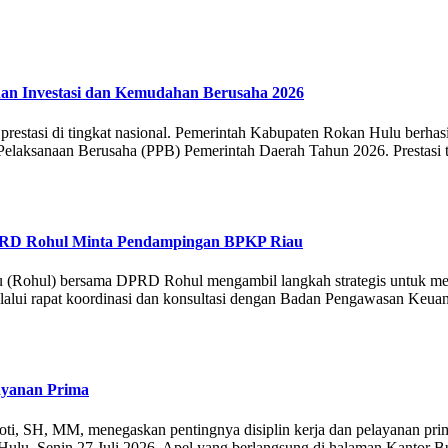
anan Investasi dan Kemudahan Berusaha 2026
asi di tingkat nasional. Pemerintah Kabupaten Rokan Hulu berhasil m
elaksanaan Berusaha (PPB) Pemerintah Daerah Tahun 2026. Prestasi te
DPRD Rohul Minta Pendampingan BPKP Riau
(Rohul) bersama DPRD Rohul mengambil langkah strategis untuk mem
elalui rapat koordinasi dan konsultasi dengan Badan Pengawasan Keu
ayanan Prima
ti, SH, MM, menegaskan pentingnya disiplin kerja dan pelayanan pri
ulu, Senin 27 Juli 2026. Apel yang berlangsung di halaman Kantor 