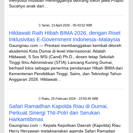
menyusul musibah meninggalnya seorang tokoh jawa Prapto
Sucahyo anak dari…
Senin, 13 April 2026 - 05:43:52 WIB
Hildawati Raih Hibah BIMA 2026, dengan Riset
Inklusivitas E-Government Indonesia–Malaysia
Gaungriau com — Prestasi membanggakan kembali ditoreh
akademisi Kota Dumai di level internasional. Adalah
Hildawati, S Sos MSi (Cand) Ph.D., dosen tetap Sekolah
Tinggi Ilmu Administrasi (STIA) Lancang Kuning Dumai,
berhasil lolos sebagai penerima pendanaan Hibah BIMA dari
Kementerian Pendidikan Tinggi, Sains, dan Teknologi Tahun
Anggaran 2026. Hildawati…
Rabu, 25 Februari 2026 - 23:50:45 WIB
Safari Ramadhan Kapolda Riau di Dumai,
Perkuat Sinergi TNI-Polri dan Serukan
Harkamtibmas
Gaungriau.com -- Kepala Kepolisan Daerah (Kapolda) Riau
Herry Heryawan melaksanakan agenda Safari Ramadan