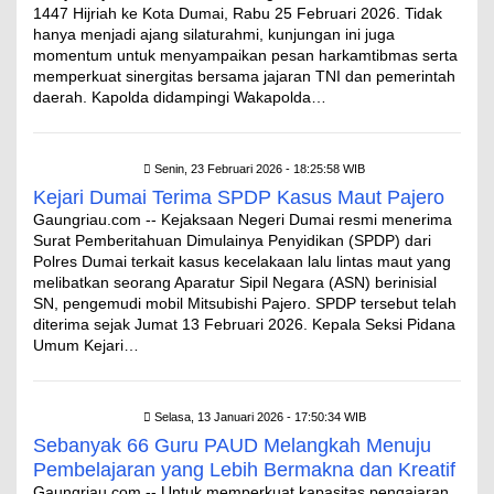
1447 Hijriah ke Kota Dumai, Rabu 25 Februari 2026. Tidak
hanya menjadi ajang silaturahmi, kunjungan ini juga
momentum untuk menyampaikan pesan harkamtibmas serta
memperkuat sinergitas bersama jajaran TNI dan pemerintah
daerah. Kapolda didampingi Wakapolda…
Senin, 23 Februari 2026 - 18:25:58 WIB
Kejari Dumai Terima SPDP Kasus Maut Pajero
Gaungriau.com -- Kejaksaan Negeri Dumai resmi menerima
Surat Pemberitahuan Dimulainya Penyidikan (SPDP) dari
Polres Dumai terkait kasus kecelakaan lalu lintas maut yang
melibatkan seorang Aparatur Sipil Negara (ASN) berinisial
SN, pengemudi mobil Mitsubishi Pajero. SPDP tersebut telah
diterima sejak Jumat 13 Februari 2026. Kepala Seksi Pidana
Umum Kejari…
Selasa, 13 Januari 2026 - 17:50:34 WIB
Sebanyak 66 Guru PAUD Melangkah Menuju
Pembelajaran yang Lebih Bermakna dan Kreatif
Gaungriau.com -- Untuk memperkuat kapasitas pengajaran