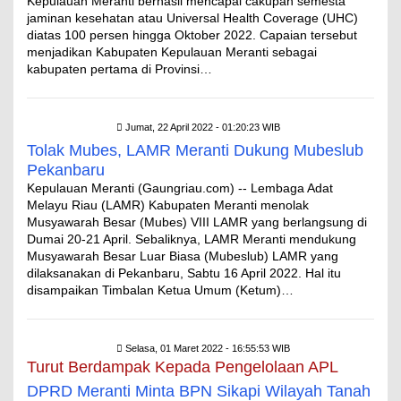
Kepulauan Meranti berhasil mencapai cakupan semesta
jaminan kesehatan atau Universal Health Coverage (UHC)
diatas 100 persen hingga Oktober 2022. Capaian tersebut
menjadikan Kabupaten Kepulauan Meranti sebagai
kabupaten pertama di Provinsi…
Jumat, 22 April 2022 - 01:20:23 WIB
Tolak Mubes, LAMR Meranti Dukung Mubeslub
Pekanbaru
Kepulauan Meranti (Gaungriau.com) -- Lembaga Adat
Melayu Riau (LAMR) Kabupaten Meranti menolak
Musyawarah Besar (Mubes) VIII LAMR yang berlangsung di
Dumai 20-21 April. Sebaliknya, LAMR Meranti mendukung
Musyawarah Besar Luar Biasa (Mubeslub) LAMR yang
dilaksanakan di Pekanbaru, Sabtu 16 April 2022. Hal itu
disampaikan Timbalan Ketua Umum (Ketum)…
Selasa, 01 Maret 2022 - 16:55:53 WIB
Turut Berdampak Kepada Pengelolaan APL
DPRD Meranti Minta BPN Sikapi Wilayah Tanah