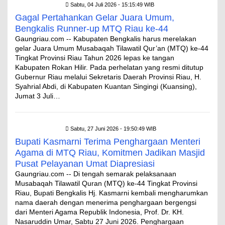
Sabtu, 04 Juli 2026 - 15:15:49 WIB
Gagal Pertahankan Gelar Juara Umum,
Bengkalis Runner-up MTQ Riau ke-44
Gaungriau.com -- Kabupaten Bengkalis harus merelakan
gelar Juara Umum Musabaqah Tilawatil Qur’an (MTQ) ke-44
Tingkat Provinsi Riau Tahun 2026 lepas ke tangan
Kabupaten Rokan Hilir. Pada perhelatan yang resmi ditutup
Gubernur Riau melalui Sekretaris Daerah Provinsi Riau, H.
Syahrial Abdi, di Kabupaten Kuantan Singingi (Kuansing),
Jumat 3 Juli…
Sabtu, 27 Juni 2026 - 19:50:49 WIB
Bupati Kasmarni Terima Penghargaan Menteri
Agama di MTQ Riau, Komitmen Jadikan Masjid
Pusat Pelayanan Umat Diapresiasi
Gaungriau.com -- Di tengah semarak pelaksanaan
Musabaqah Tilawatil Quran (MTQ) ke-44 Tingkat Provinsi
Riau, Bupati Bengkalis Hj. Kasmarni kembali mengharumkan
nama daerah dengan menerima penghargaan bergengsi
dari Menteri Agama Republik Indonesia, Prof. Dr. KH.
Nasaruddin Umar, Sabtu 27 Juni 2026. Penghargaan