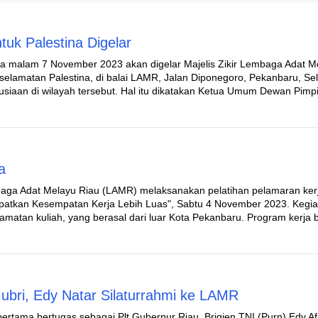
tuk Palestina Digelar
a malam 7 November 2023 akan digelar Majelis Zikir Lembaga Adat M
lamatan Palestina, di balai LAMR, Jalan Diponegoro, Pekanbaru, Sela
siaan di wilayah tersebut. Hal itu dikatakan Ketua Umum Dewan Pimp
a
aga Adat Melayu Riau (LAMR) melaksanakan pelatihan pelamaran ker
kan Kesempatan Kerja Lebih Luas", Sabtu 4 November 2023. Kegiat
tamatan kuliah, yang berasal dari luar Kota Pekanbaru. Program kerja 
ubri, Edy Natar Silaturrahmi ke LAMR
ertama bertugas sebagai Plt Gubernur Riau, Brigjen TNI (Purn) Edy Afr