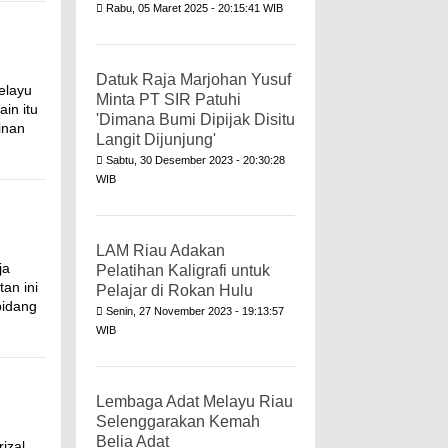
Rabu, 05 Maret 2025 - 20:15:41 WIB
Datuk Raja Marjohan Yusuf
elayu
Minta PT SIR Patuhi
in itu
'Dimana Bumi Dipijak Disitu
inan
Langit Dijunjung'
Sabtu, 30 Desember 2023 - 20:30:28
WIB
LAM Riau Adakan
ja
Pelatihan Kaligrafi untuk
an ini
Pelajar di Rokan Hulu
bidang
Senin, 27 November 2023 - 19:13:57
WIB
Lembaga Adat Melayu Riau
Selenggarakan Kemah
Belia Adat
izal