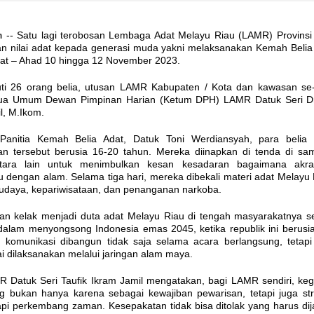
m
-- Satu lagi terobosan Lembaga Adat Melayu Riau (LAMR) Provinsi
n nilai adat kepada generasi muda yakni melaksanakan Kemah Belia
t – Ahad 10 hingga 12 November 2023.
ikuti 26 orang belia, utusan LAMR Kabupaten / Kota dan kawasan se
tua Umum Dewan Pimpinan Harian (Ketum DPH) LAMR Datuk Seri D
l, M.Ikom.
Panitia Kemah Belia Adat, Datuk Toni Werdiansyah, para belia
tan tersebut berusia 16-20 tahun. Mereka diinapkan di tenda di sa
tara lain untuk menimbulkan kesan kesadaran bagaimana akra
dengan alam. Selama tiga hari, mereka dibekali materi adat Melayu 
budaya, kepariwisataan, dan penanganan narkoba.
an kelak menjadi duta adat Melayu Riau di tengah masyarakatnya se
dalam menyongsong Indonesia emas 2045, ketika republik ini berusi
, komunikasi dibangun tidak saja selama acara berlangsung, tetapi
ai dilaksanakan melalui jaringan alam maya.
Datuk Seri Taufik Ikram Jamil mengatakan, bagi LAMR sendiri, keg
ng bukan hanya karena sebagai kewajiban pewarisan, tetapi juga str
i perkembang zaman. Kesepakatan tidak bisa ditolak yang harus di