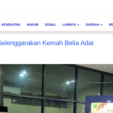
KESEHATAN
HUKUM
SOSIAL
LAINNYA
DAERAH
RE
Selenggarakan Kemah Belia Adat