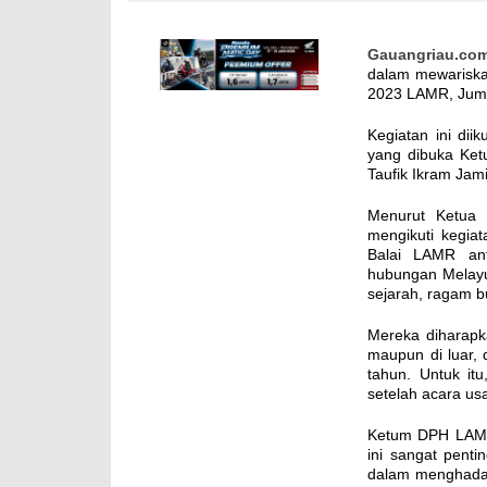
Gauangriau.co
dalam mewariska
2023 LAMR, Juma
Kegiatan ini di
yang dibuka Ke
Taufik Ikram Jami
Menurut Ketua 
mengikuti kegia
Balai LAMR an
hubungan Melayu 
sejarah, ragam 
Mereka diharapk
maupun di luar, 
tahun. Untuk itu
setelah acara us
Ketum DPH LAMR 
ini sangat penti
dalam menghadap