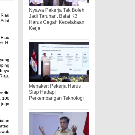
Nyawa Pekerja Tak Boleh
 Riau
Jadi Taruhan, Balai K3
 Adat
Harus Cegah Kecelakaan
Kerja
-Riau
rs H.
 yang
mping
bnya
Riau,
Menaker: Pekerja Harus
Siap Hadapi
ndiri
Perkembangan Teknologi
a 100
 juga
iatan
ategi
jawab