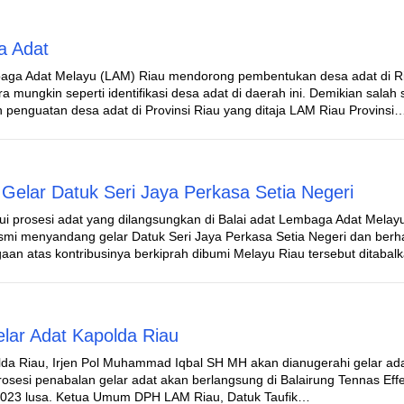
a Adat
aga Adat Melayu (LAM) Riau mendorong pembentukan desa adat di R
 mungkin seperti identifikasi desa adat di daerah ini. Demikian salah 
n penguatan desa adat di Provinsi Riau yang ditaja LAM Riau Provinsi
elar Datuk Seri Jaya Perkasa Setia Negeri
ui prosesi adat yang dilangsungkan di Balai adat Lembaga Adat Melay
esmi menyandang gelar Datuk Seri Jaya Perkasa Setia Negeri dan berh
gaan atas kontribusinya berkiprah dibumi Melayu Riau tersebut ditaba
lar Adat Kapolda Riau
da Riau, Irjen Pol Muhammad Iqbal SH MH akan dianugerahi gelar ad
sesi penabalan gelar adat akan berlangsung di Balairung Tennas Eff
2023 lusa. Ketua Umum DPH LAM Riau, Datuk Taufik…