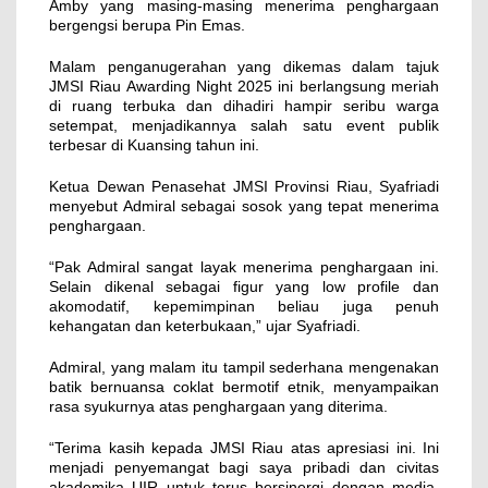
Amby yang masing-masing menerima penghargaan
bergengsi berupa Pin Emas.
Malam penganugerahan yang dikemas dalam tajuk
JMSI Riau Awarding Night 2025 ini berlangsung meriah
di ruang terbuka dan dihadiri hampir seribu warga
setempat, menjadikannya salah satu event publik
terbesar di Kuansing tahun ini.
Ketua Dewan Penasehat JMSI Provinsi Riau, Syafriadi
menyebut Admiral sebagai sosok yang tepat menerima
penghargaan.
“Pak Admiral sangat layak menerima penghargaan ini.
Selain dikenal sebagai figur yang low profile dan
akomodatif, kepemimpinan beliau juga penuh
kehangatan dan keterbukaan,” ujar Syafriadi.
Admiral, yang malam itu tampil sederhana mengenakan
batik bernuansa coklat bermotif etnik, menyampaikan
rasa syukurnya atas penghargaan yang diterima.
“Terima kasih kepada JMSI Riau atas apresiasi ini. Ini
menjadi penyemangat bagi saya pribadi dan civitas
akademika UIR untuk terus bersinergi dengan media,