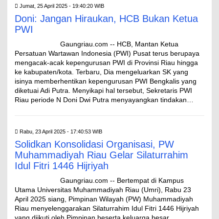
Jumat, 25 April 2025 - 19:40:20 WIB
Doni: Jangan Hiraukan, HCB Bukan Ketua
PWI
Gaungriau.com -- HCB, Mantan Ketua
Persatuan Wartawan Indonesia (PWI) Pusat terus berupaya
mengacak-acak kepengurusan PWI di Provinsi Riau hingga
ke kabupaten/kota. Terbaru, Dia mengeluarkan SK yang
isinya memberhentikan kepengurusan PWI Bengkalis yang
diketuai Adi Putra. Menyikapi hal tersebut, Sekretaris PWI
Riau periode N Doni Dwi Putra menyayangkan tindakan…
Rabu, 23 April 2025 - 17:40:53 WIB
Solidkan Konsolidasi Organisasi, PW
Muhammadiyah Riau Gelar Silaturrahim
Idul Fitri 1446 Hijriyah
Gaungriau.com -- Bertempat di Kampus
Utama Universitas Muhammadiyah Riau (Umri), Rabu 23
April 2025 siang, Pimpinan Wilayah (PW) Muhammadiyah
Riau menyelenggarakan Silaturrahim Idul Fitri 1446 Hijriyah
yang diikuti oleh Pimpinan beserta keluarga besar