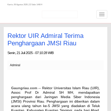
Kamis, 06 Agustus 2026 | 22 Safar 1448 H
Toggl
navig
Rektor UIR Admiral Terima
Penghargaan JMSI Riau
Senin, 21 Juli 2025 - 07:10:28 WIB
Admiral
Gaungriau
.
com
-- Rektor Universitas Islam Riau (UIR),
Assoc Prof Dr Admiral SH MH, mendapatkan
penghargaan dari Jaringan Media Siber Indonesia
(JMSI) Provinsi Riau. Penghargaan ini diberikan dalam
acara ulang tahun ke-5 JMSI yang diadakan di Teluk
Kuantan, Kabupaten Kuantan Singingi, pada hari Ahad,