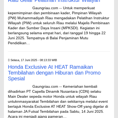
Riau Gelar Pelatihan Instruktur Wilayah
Gaungriau.com -- Untuk memperkuat
kepemimpinan dan pembinaan kader, Pimpinan Wilayah
(PW) Muhammadiyah Riau mengadakan Pelatihan Instruktur
Wilayah (PIW) untuk seluruh Riau melalui Majelis Pembinaan
Kader dan Sumber Daya Insani (MPKSDI). Kegiatan ini
berlangsung selama empat hari, dari tanggal 19 hingga 22
Juni 2025. Tempatnya di Balai Penjaminan Mutu
Pendidikan…
Selasa, 17 Juni 2025 - 08:13:33 WIB
Honda Exclusive At HEAT Ramaikan
Tembilahan dengan Hiburan dan Promo
Spesial
Gaungriau.com -- Kemeriahan kembali
dihadirkan PT Capella Dinamik Nusantara (CDN) selaku
Main Dealer sepeda motor Honda untuk wilayah Riau
untuknmasyarakat Tembilahan dan sekitarnya melalui event
bertajuk Honda Exclusive AT HEAT Show-Off yang digelar di
halaman JA Futsal Tembilahan pada Sabtu, 14 Juni 2025.
Acara ini menjadi ajang pameran…