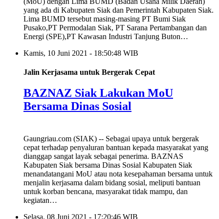
(MoU) dengan Lima BUMD (Badan Usaha Milik Daerah)
yang ada di Kabupaten Siak dan Pemerintah Kabupaten Siak.
Lima BUMD tersebut masing-masing PT Bumi Siak
Pusako,PT Permodalan Siak, PT Sarana Pertambangan dan
Energi (SPE),PT Kawasan Industri Tanjung Buton…
Kamis, 10 Juni 2021 - 18:50:48 WIB
Jalin Kerjasama untuk Bergerak Cepat
BAZNAZ Siak Lakukan MoU
Bersama Dinas Sosial
Gaungriau.com (SIAK) -- Sebagai upaya untuk bergerak
cepat terhadap penyaluran bantuan kepada masyarakat yang
dianggap sangat layak sebagai penerima. BAZNAS
Kabupaten Siak bersama Dinas Sosial Kabupaten Siak
menandatangani MoU atau nota kesepahaman bersama untuk
menjalin kerjasama dalam bidang sosial, meliputi bantuan
untuk korban bencana, masyarakat tidak mampu, dan
kegiatan…
Selasa, 08 Juni 2021 - 17:20:46 WIB