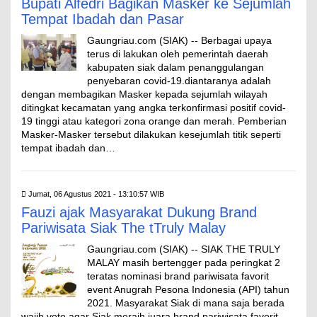
Bupati Alfedri Bagikan Masker ke Sejumlah
Tempat Ibadah dan Pasar
Gaungriau.com (SIAK) -- Berbagai upaya
terus di lakukan oleh pemerintah daerah
kabupaten siak dalam penanggulangan
penyebaran covid-19.diantaranya adalah
dengan membagikan Masker kepada sejumlah wilayah
ditingkat kecamatan yang angka terkonfirmasi positif covid-
19 tinggi atau kategori zona orange dan merah. Pemberian
Masker-Masker tersebut dilakukan kesejumlah titik seperti
tempat ibadah dan…
Jumat, 06 Agustus 2021 - 13:10:57 WIB
Fauzi ajak Masyarakat Dukung Brand
Pariwisata Siak The tTruly Malay
Gaungriau.com (SIAK) -- SIAK THE TRULY
MALAY masih bertengger pada peringkat 2
teratas nominasi brand pariwisata favorit
event Anugrah Pesona Indonesia (API) tahun
2021. Masyarakat Siak di mana saja berada
wajib vote agar Siak meraih juara brand pariwisata favorit