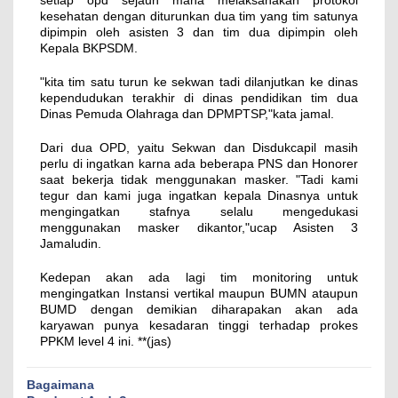
setiap opd sejauh mana melaksanakan protokol
kesehatan dengan diturunkan dua tim yang tim satunya
dipimpin oleh asisten 3 dan tim dua dipimpin oleh
Kepala BKPSDM.
"kita tim satu turun ke sekwan tadi dilanjutkan ke dinas
kependudukan terakhir di dinas pendidikan tim dua
Dinas Pemuda Olahraga dan DPMPTSP,"kata jamal.
Dari dua OPD, yaitu Sekwan dan Disdukcapil masih
perlu di ingatkan karna ada beberapa PNS dan Honorer
saat bekerja tidak menggunakan masker. "Tadi kami
tegur dan kami juga ingatkan kepala Dinasnya untuk
mengingatkan stafnya selalu mengedukasi
menggunakan masker dikantor,"ucap Asisten 3
Jamaludin.
Kedepan akan ada lagi tim monitoring untuk
mengingatkan Instansi vertikal maupun BUMN ataupun
BUMD dengan demikian diharapakan akan ada
karyawan punya kesadaran tinggi terhadap prokes
PPKM level 4 ini. **(jas)
Bagaimana