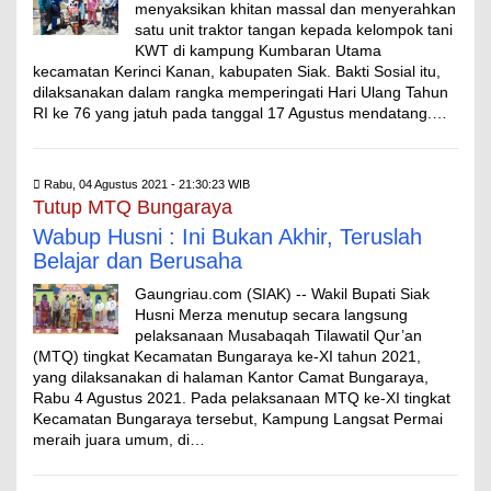
menyaksikan khitan massal dan menyerahkan
satu unit traktor tangan kepada kelompok tani
KWT di kampung Kumbaran Utama
kecamatan Kerinci Kanan, kabupaten Siak. Bakti Sosial itu,
dilaksanakan dalam rangka memperingati Hari Ulang Tahun
RI ke 76 yang jatuh pada tanggal 17 Agustus mendatang.…
Rabu, 04 Agustus 2021 - 21:30:23 WIB
Tutup MTQ Bungaraya
Wabup Husni : Ini Bukan Akhir, Teruslah
Belajar dan Berusaha
Gaungriau.com (SIAK) -- Wakil Bupati Siak
Husni Merza menutup secara langsung
pelaksanaan Musabaqah Tilawatil Qur’an
(MTQ) tingkat Kecamatan Bungaraya ke-XI tahun 2021,
yang dilaksanakan di halaman Kantor Camat Bungaraya,
Rabu 4 Agustus 2021. Pada pelaksanaan MTQ ke-XI tingkat
Kecamatan Bungaraya tersebut, Kampung Langsat Permai
meraih juara umum, di…