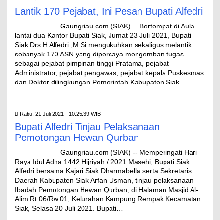
Lantik 170 Pejabat, Ini Pesan Bupati Alfedri
Gaungriau.com (SIAK) -- Bertempat di Aula
lantai dua Kantor Bupati Siak, Jumat 23 Juli 2021, Bupati
Siak Drs H Alfedri ,M.Si mengukuhkan sekaligus melantik
sebanyak 170 ASN yang dipercaya mengemban tugas
sebagai pejabat pimpinan tinggi Pratama, pejabat
Administrator, pejabat pengawas, pejabat kepala Puskesmas
dan Dokter dilingkungan Pemerintah Kabupaten Siak.…
Rabu, 21 Juli 2021 - 10:25:39 WIB
Bupati Alfedri Tinjau Pelaksanaan
Pemotongan Hewan Qurban
Gaungriau.com (SIAK) -- Memperingati Hari
Raya Idul Adha 1442 Hijriyah / 2021 Masehi, Bupati Siak
Alfedri bersama Kajari Siak Dharmabella serta Sekretaris
Daerah Kabupaten Siak Arfan Usman, tinjau pelaksanaan
Ibadah Pemotongan Hewan Qurban, di Halaman Masjid Al-
Alim Rt.06/Rw.01, Kelurahan Kampung Rempak Kecamatan
Siak, Selasa 20 Juli 2021. Bupati…