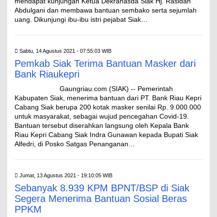
mendapat kunjungan Ketua Dekranasda Siak Hj. Rasidah
Abdulgani dan membawa bantuan sembako serta sejumlah
uang. Dikunjungi ibu-ibu istri pejabat Siak…
Sabtu, 14 Agustus 2021 - 07:55:03 WIB
Pemkab Siak Terima Bantuan Masker dari
Bank Riaukepri
Gaungriau.com (SIAK) -- Pemerintah
Kabupaten Siak, menerima bantuan dari PT. Bank Riau Kepri
Cabang Siak berupa 200 kotak masker senilai Rp. 9.000.000
untuk masyarakat, sebagai wujud pencegahan Covid-19.
Bantuan tersebut diserahkan langsung oleh Kepala Bank
Riau Kepri Cabang Siak Indra Gunawan kepada Bupati Siak
Alfedri, di Posko Satgas Penanganan…
Jumat, 13 Agustus 2021 - 19:10:05 WIB
Sebanyak 8.939 KPM BPNT/BSP di Siak
Segera Menerima Bantuan Sosial Beras
PPKM