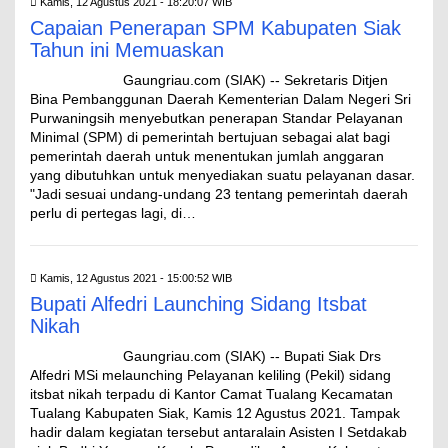
Kamis, 12 Agustus 2021 - 18:20:07 WIB
Capaian Penerapan SPM Kabupaten Siak
Tahun ini Memuaskan
Gaungriau.com (SIAK) -- Sekretaris Ditjen
Bina Pembanggunan Daerah Kementerian Dalam Negeri Sri
Purwaningsih menyebutkan penerapan Standar Pelayanan
Minimal (SPM) di pemerintah bertujuan sebagai alat bagi
pemerintah daerah untuk menentukan jumlah anggaran
yang dibutuhkan untuk menyediakan suatu pelayanan dasar.
"Jadi sesuai undang-undang 23 tentang pemerintah daerah
perlu di pertegas lagi, di…
Kamis, 12 Agustus 2021 - 15:00:52 WIB
Bupati Alfedri Launching Sidang Itsbat
Nikah
Gaungriau.com (SIAK) -- Bupati Siak Drs
Alfedri MSi melaunching Pelayanan keliling (Pekil) sidang
itsbat nikah terpadu di Kantor Camat Tualang Kecamatan
Tualang Kabupaten Siak, Kamis 12 Agustus 2021. Tampak
hadir dalam kegiatan tersebut antaralain Asisten I Setdakab