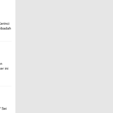
erinci
 ibadah
an
r ini
V Sei