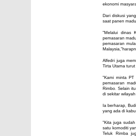
ekonomi masyarak
Dari diskusi yan
saat panen madu
"Melalui dinas
pemasaran madu 
pemasaran mulai 
Malaysia,"harapn
Alfedri juga mem
Tirta Utama turu
"Kami minta PT
pemasaran madu
Rimbo. Selain it
di sekitar wilaya
Ia berharap, Bud
yang ada di kab
"Kita juga sud
satu komoditi y
Teluk Rimba ju