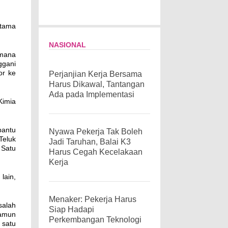
utama
NASIONAL
imana
ggani
or ke
Perjanjian Kerja Bersama
Harus Dikawal, Tantangan
Ada pada Implementasi
Kimia
bantu
Nyawa Pekerja Tak Boleh
Teluk
Jadi Taruhan, Balai K3
 Satu
Harus Cegah Kecelakaan
Kerja
lain,
Menaker: Pekerja Harus
salah
Siap Hadapi
namun
Perkembangan Teknologi
 satu