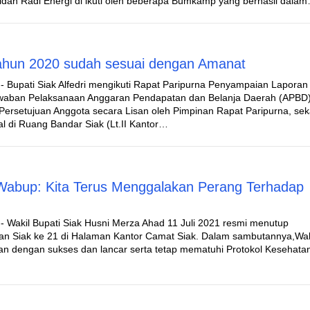
dan Radi Energi di ikuti oleh beberapa Bumkamp yang berhasil dala
Tahun 2020 sudah sesuai dengan Amanat
- Bupati Siak Alfedri mengikuti Rapat Paripurna Penyampaian Laporan
waban Pelaksanaan Anggaran Pendapatan dan Belanja Daerah (APBD
ersetujuan Anggota secara Lisan oleh Pimpinan Rapat Paripurna, sek
 di Ruang Bandar Siak (Lt.II Kantor…
Wabup: Kita Terus Menggalakan Perang Terhadap
- Wakil Bupati Siak Husni Merza Ahad 11 Juli 2021 resmi menutup
an Siak ke 21 di Halaman Kantor Camat Siak. Dalam sambutannya,W
an dengan sukses dan lancar serta tetap mematuhi Protokol Kesehata