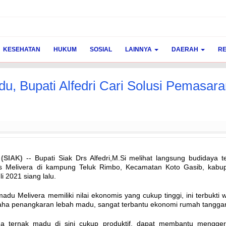
KESEHATAN
HUKUM
SOSIAL
LAINNYA
DAERAH
RE
u, Bupati Alfedri Cari Solusi Pemasar
 (SIAK)
-- Bupati Siak Drs Alfedri,M.Si melihat langsung budidaya t
s Melivera di kampung Teluk Rimbo, Kecamatan Koto Gasib, kabu
li 2021 siang lalu.
adu Melivera memiliki nilai ekonomis yang cukup tinggi, ini terbukti 
saha penangkaran lebah madu, sangat terbantu ekonomi rumah tangga
ha ternak madu di sini cukup produktif, dapat membantu mengge