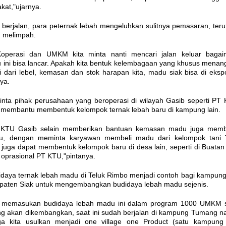
at,"ujarnya.
g berjalan, para peternak lebah mengeluhkan sulitnya pemasaran, ter
 melimpah.
 Koperasi dan UMKM kita minta nanti mencari jalan keluar baga
ini bisa lancar. Apakah kita bentuk kelembagaan yang khusus menan
dari lebel, kemasan dan stok harapan kita, madu siak bisa di eksp
ya.
inta pihak perusahaan yang beroperasi di wilayah Gasib seperti PT 
t membantu membentuk kelompok ternak lebah baru di kampung lain.
 KTU Gasib selain memberikan bantuan kemasan madu juga mem
, dengan meminta karyawan membeli madu dari kelompok tani 
u juga dapat membentuk kelompok baru di desa lain, seperti di Buatan
h oprasional PT KTU,"pintanya.
idaya ternak lebah madu di Teluk Rimbo menjadi contoh bagi kampung 
upaten Siak untuk mengembangkan budidaya lebah madu sejenis.
ah memasukan budidaya lebah madu ini dalam program 1000 UMKM 
ang akan dikembangkan, saat ini sudah berjalan di kampung Tumang 
ga kita usulkan menjadi one village one Product (satu kampung