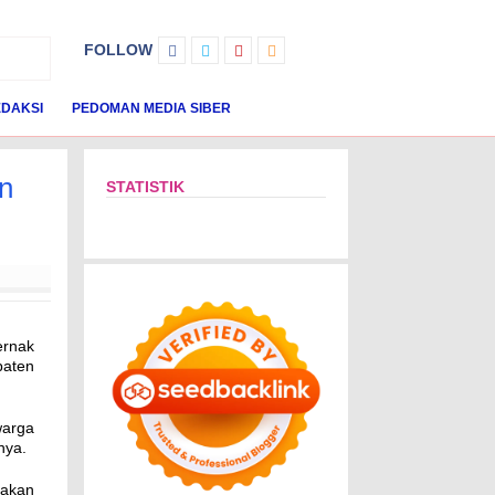
FOLLOW
DAKSI
PEDOMAN MEDIA SIBER
an
STATISTIK
ernak
paten
warga
nya.
rakan