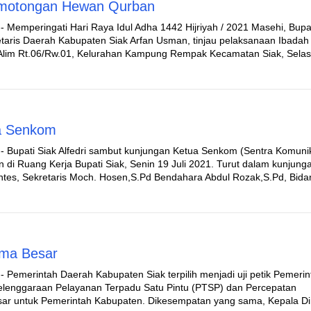
Pemotongan Hewan Qurban
- Memperingati Hari Raya Idul Adha 1442 Hijriyah / 2021 Masehi, Bupat
retaris Daerah Kabupaten Siak Arfan Usman, tinjau pelaksanaan Ibadah
Alim Rt.06/Rw.01, Kelurahan Kampung Rempak Kecamatan Siak, Selas
rja Senkom
- Bupati Siak Alfedri sambut kunjungan Ketua Senkom (Sentra Komuni
 di Ruang Kerja Bupati Siak, Senin 19 Juli 2021. Turut dalam kunjunga
entes, Sekretaris Moch. Hosen,S.Pd Bendahara Abdul Rozak,S.Pd, Bida
Lima Besar
- Pemerintah Daerah Kabupaten Siak terpilih menjadi uji petik Pemerin
yelenggaraan Pelayanan Terpadu Satu Pintu (PTSP) dan Percepatan
ar untuk Pemerintah Kabupaten. Dikesempatan yang sama, Kepala D