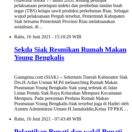
Gubernur nomor 77 tahun 2020, tentang petunjuk
pelaksanaan penetapan indeks dan pembelian tandan buah
segar (TBS) kelapa sawit produksi perkebunan Riau. Sebagai
wujud pelaksanaan Pergub tersebut, Pemerintah Kabupaten
Siak bersama Pemerintah Provinsi Riau melaksanakan
sosialisasi, di…
Rabu, 16 Juni 2021 - 15:10:20 WIB
Sekda Siak Resmikan Rumah Makan
Young Bengkalis
Gaungriau.com (SIAK) -- Sekretaris Daerah Kabuoaten Siak
Drs.H.Arfan Usman M.Pd melaunching Rumah Makan
Prasmanan Young Bengkalis Siak yang terletak di Jalan
Lintas Pemda Siak Raya Kelurahan Mempura Kecamatan
Mempura. Pada peresmian Perdana Rumah Makan
Prasmanan Young Bengkalis-Siak tersebut juga di Hadiri oleh
Asisten Administrasi Umum H.Jamaluddin,Ketua TP PKK…
Rabu, 16 Juni 2021 - 07:43:49 WIB
Pelantikan Bupati dan wakil Bupati