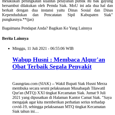
melakukan peningkatan kualitas pelayanan publik itu bak gayung
bersambut dilakukan oleh Pemda Siak. MoU ini ada dua hal dan
berkait dengan dua instansi yaitu Dinas Sosial dan Dinas
Kependudukan dan Pencatatan Sipil Kabupaten Siak"
pungkasnya.**(jas)
Bagaimana Pendapat Anda?
Bagikan Ke Yang Lainnya
Berita Lainnya
Minggu, 11 Juli 2021 - 06:55:06 WIB
Wabup Husni : Membaca Alqur'an
Obat Terbaik Segala Penyakit
Gaungriau.com (SIAK) -- Wakil Bupati Siak Husni Merza
membuka secara sesmi pelaksanaan Musabaqah Tilawatil
Qur'an (MTQ) XXI tingkat Kecamatan Siak. Jumat 9 Juli
2021 yang dipusatkan di Halaman Kantor Camat Siak. "Saya
mengajak agar kita memberikan perhatian serius terhadap
covid-19, sehingga pelaksanaan MTQ tingkat Kecamatan
Siak tahun ini…