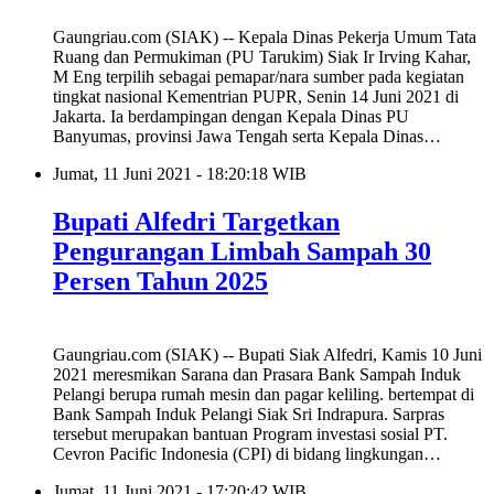
Gaungriau.com (SIAK) -- Kepala Dinas Pekerja Umum Tata
Ruang dan Permukiman (PU Tarukim) Siak Ir Irving Kahar,
M Eng terpilih sebagai pemapar/nara sumber pada kegiatan
tingkat nasional Kementrian PUPR, Senin 14 Juni 2021 di
Jakarta. Ia berdampingan dengan Kepala Dinas PU
Banyumas, provinsi Jawa Tengah serta Kepala Dinas…
Jumat, 11 Juni 2021 - 18:20:18 WIB
Bupati Alfedri Targetkan
Pengurangan Limbah Sampah 30
Persen Tahun 2025
Gaungriau.com (SIAK) -- Bupati Siak Alfedri, Kamis 10 Juni
2021 meresmikan Sarana dan Prasara Bank Sampah Induk
Pelangi berupa rumah mesin dan pagar keliling. bertempat di
Bank Sampah Induk Pelangi Siak Sri Indrapura. Sarpras
tersebut merupakan bantuan Program investasi sosial PT.
Cevron Pacific Indonesia (CPI) di bidang lingkungan…
Jumat, 11 Juni 2021 - 17:20:42 WIB