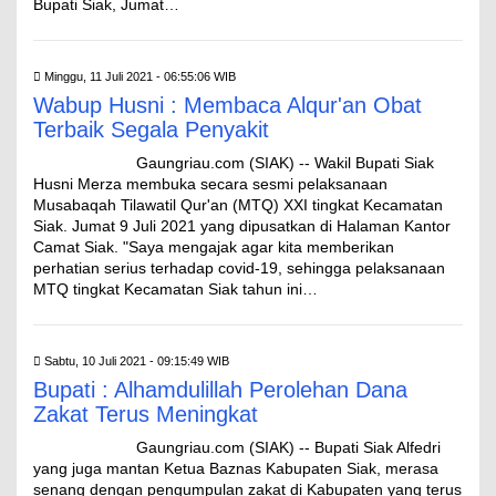
Bupati Siak, Jumat…
Minggu, 11 Juli 2021 - 06:55:06 WIB
Wabup Husni : Membaca Alqur'an Obat
Terbaik Segala Penyakit
Gaungriau.com (SIAK) -- Wakil Bupati Siak
Husni Merza membuka secara sesmi pelaksanaan
Musabaqah Tilawatil Qur'an (MTQ) XXI tingkat Kecamatan
Siak. Jumat 9 Juli 2021 yang dipusatkan di Halaman Kantor
Camat Siak. "Saya mengajak agar kita memberikan
perhatian serius terhadap covid-19, sehingga pelaksanaan
MTQ tingkat Kecamatan Siak tahun ini…
Sabtu, 10 Juli 2021 - 09:15:49 WIB
Bupati : Alhamdulillah Perolehan Dana
Zakat Terus Meningkat
Gaungriau.com (SIAK) -- Bupati Siak Alfedri
yang juga mantan Ketua Baznas Kabupaten Siak, merasa
senang dengan pengumpulan zakat di Kabupaten yang terus