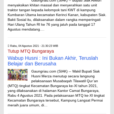
Gaungriau.com (SIAK) -- Bupati Siak Alfedri
menyaksikan khitan massal dan menyerahkan satu unit
traktor tangan kepada kelompok tani KWT di kampung
Kumbaran Utama kecamatan Kerinci Kanan, kabupaten Siak.
Bakti Sosial itu, dilaksanakan dalam rangka memperingati
Hari Ulang Tahun RI ke 76 yang jatuh pada tanggal 17
Agustus mendatang.…
Rabu, 04 Agustus 2021 - 21:30:23 WIB
Tutup MTQ Bungaraya
Wabup Husni : Ini Bukan Akhir, Teruslah
Belajar dan Berusaha
Gaungriau.com (SIAK) -- Wakil Bupati Siak
Husni Merza menutup secara langsung
pelaksanaan Musabaqah Tilawatil Qur’an
(MTQ) tingkat Kecamatan Bungaraya ke-XI tahun 2021,
yang dilaksanakan di halaman Kantor Camat Bungaraya,
Rabu 4 Agustus 2021. Pada pelaksanaan MTQ ke-XI tingkat
Kecamatan Bungaraya tersebut, Kampung Langsat Permai
meraih juara umum, di…