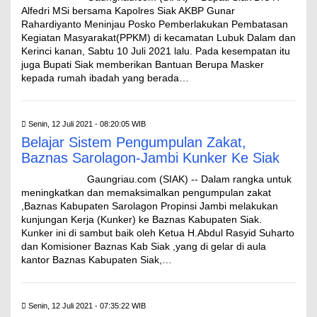
Alfedri MSi bersama Kapolres Siak AKBP Gunar
Rahardiyanto Meninjau Posko Pemberlakukan Pembatasan
Kegiatan Masyarakat(PPKM) di kecamatan Lubuk Dalam dan
Kerinci kanan, Sabtu 10 Juli 2021 lalu. Pada kesempatan itu
juga Bupati Siak memberikan Bantuan Berupa Masker
kepada rumah ibadah yang berada…
Senin, 12 Juli 2021 - 08:20:05 WIB
Belajar Sistem Pengumpulan Zakat,
Baznas Sarolagon-Jambi Kunker Ke Siak
Gaungriau.com (SIAK) -- Dalam rangka untuk
meningkatkan dan memaksimalkan pengumpulan zakat
,Baznas Kabupaten Sarolagon Propinsi Jambi melakukan
kunjungan Kerja (Kunker) ke Baznas Kabupaten Siak.
Kunker ini di sambut baik oleh Ketua H.Abdul Rasyid Suharto
dan Komisioner Baznas Kab Siak ,yang di gelar di aula
kantor Baznas Kabupaten Siak,…
Senin, 12 Juli 2021 - 07:35:22 WIB