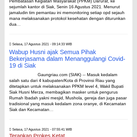
Pembatasan Kegiatan Masyarakat (PPKM) Darurat, ke
sejumlah kantor di Siak, Senin 16 Agustus 2021. Menurut
jamaludin tim pemantau ini memonitoring setiap opd sejauh
mana melaksanakan protokol kesehatan dengan diturunkan
dua…
Selasa, 17 Agustus 2021 - 09:14:33 WIB
Wabup Husni ajak Semua Pihak
Bekerjasama dalam Menanggulangi Covid-
19 di Siak
Gaungriau.com (SIAK) -- Masuk kedalam
salah satu dari 4 kabupaten/Kota di Provinsi Riau yang
ditetapkan untuk melaksanakan PPKM level 4, Wakil Bupati
Siak Husni Merza, membagikan masker untuk pengurus
Rumah Ibadah yakni mesjid, Mushola, gereja dan juga pasar
tradisional yang masuk kedalam zona oranye, di Kecamatan
Siak dan Kecamatan…
Selasa, 17 Agustus 2021 - 07:55:41 WIB
Terapkan Prokes Ketat