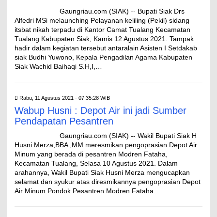
Gaungriau.com (SIAK) -- Bupati Siak Drs
Alfedri MSi melaunching Pelayanan keliling (Pekil) sidang
itsbat nikah terpadu di Kantor Camat Tualang Kecamatan
Tualang Kabupaten Siak, Kamis 12 Agustus 2021. Tampak
hadir dalam kegiatan tersebut antaralain Asisten I Setdakab
siak Budhi Yuwono, Kepala Pengadilan Agama Kabupaten
Siak Wachid Baihaqi S.H,I,…
Rabu, 11 Agustus 2021 - 07:35:28 WIB
Wabup Husni : Depot Air ini jadi Sumber
Pendapatan Pesantren
Gaungriau.com (SIAK) -- Wakil Bupati Siak H
Husni Merza,BBA ,MM meresmikan pengoprasian Depot Air
Minum yang berada di pesantren Modren Fataha,
Kecamatan Tualang, Selasa 10 Agustus 2021. Dalam
arahannya, Wakil Bupati Siak Husni Merza mengucapkan
selamat dan syukur atas diresmikannya pengoprasian Depot
Air Minum Pondok Pesantren Modren Fataha.…