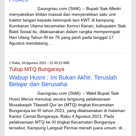
Gaungriau.com (SIAK) -- Bupati Siak Alfedri
menyaksikan khitan massal dan menyerahkan satu unit
traktor tangan kepada kelompok tani KWT di kampung
Kumbaran Utama kecamatan Kerinci Kanan, kabupaten Siak.
Bakti Sosial itu, dilaksanakan dalam rangka memperingati
Hari Ulang Tahun RI ke 76 yang jatuh pada tanggal 17
Agustus mendatang.…
Rabu, 04 Agustus 2021 - 21:30:23 WIB
Tutup MTQ Bungaraya
Wabup Husni : Ini Bukan Akhir, Teruslah
Belajar dan Berusaha
Gaungriau.com (SIAK) -- Wakil Bupati Siak
Husni Merza menutup secara langsung pelaksanaan
Musabaqah Tilawatil Qur’an (MTQ) tingkat Kecamatan
Bungaraya ke-XI tahun 2021, yang dilaksanakan di halaman
Kantor Camat Bungaraya, Rabu 4 Agustus 2021. Pada
pelaksanaan MTQ ke-XI tingkat Kecamatan Bungaraya
tersebut, Kampung Langsat Permai meraih juara umum, di…