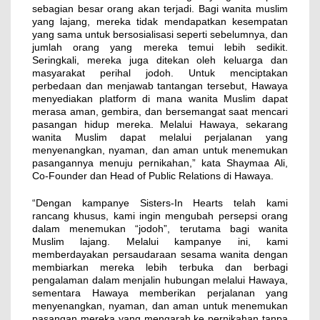
sebagian besar orang akan terjadi. Bagi wanita muslim
yang lajang, mereka tidak mendapatkan kesempatan
yang sama untuk bersosialisasi seperti sebelumnya, dan
jumlah orang yang mereka temui lebih sedikit.
Seringkali, mereka juga ditekan oleh keluarga dan
masyarakat perihal jodoh. Untuk menciptakan
perbedaan dan menjawab tantangan tersebut, Hawaya
menyediakan platform di mana wanita Muslim dapat
merasa aman, gembira, dan bersemangat saat mencari
pasangan hidup mereka. Melalui Hawaya, sekarang
wanita Muslim dapat melalui perjalanan yang
menyenangkan, nyaman, dan aman untuk menemukan
pasangannya menuju pernikahan,” kata Shaymaa Ali,
Co-Founder dan Head of Public Relations di Hawaya.
“Dengan kampanye Sisters-In Hearts telah kami
rancang khusus, kami ingin mengubah persepsi orang
dalam menemukan “jodoh”, terutama bagi wanita
Muslim lajang. Melalui kampanye ini, kami
memberdayakan persaudaraan sesama wanita dengan
membiarkan mereka lebih terbuka dan berbagi
pengalaman dalam menjalin hubungan melalui Hawaya,
sementara Hawaya memberikan perjalanan yang
menyenangkan, nyaman, dan aman untuk menemukan
pasangan mereka yang mengarah ke pernikahan tanpa