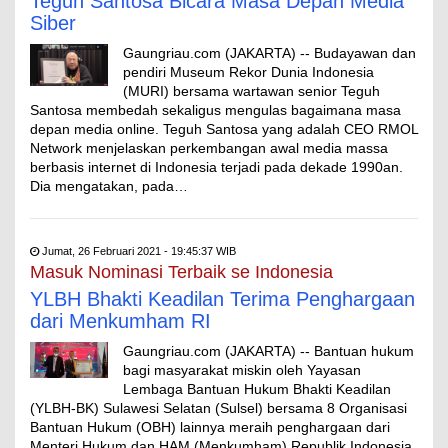
Teguh Santosa Bicara Masa Depan Media
Siber
Gaungriau.com (JAKARTA) -- Budayawan dan
pendiri Museum Rekor Dunia Indonesia
(MURI) bersama wartawan senior Teguh
Santosa membedah sekaligus mengulas bagaimana masa
depan media online. Teguh Santosa yang adalah CEO RMOL
Network menjelaskan perkembangan awal media massa
berbasis internet di Indonesia terjadi pada dekade 1990an.
Dia mengatakan, pada…
Jumat, 26 Februari 2021 - 19:45:37 WIB
Masuk Nominasi Terbaik se Indonesia
YLBH Bhakti Keadilan Terima Penghargaan
dari Menkumham RI
Gaungriau.com (JAKARTA) -- Bantuan hukum
bagi masyarakat miskin oleh Yayasan
Lembaga Bantuan Hukum Bhakti Keadilan
(YLBH-BK) Sulawesi Selatan (Sulsel) bersama 8 Organisasi
Bantuan Hukum (OBH) lainnya meraih penghargaan dari
Menteri Hukum dan HAM (Menkumham) Republik Indonesia.