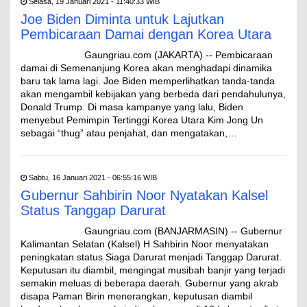
Selasa, 19 Januari 2021 - 11:40:33 WIB
Joe Biden Diminta untuk Lajutkan
Pembicaraan Damai dengan Korea Utara
Gaungriau.com (JAKARTA) -- Pembicaraan
damai di Semenanjung Korea akan menghadapi dinamika
baru tak lama lagi. Joe Biden memperlihatkan tanda-tanda
akan mengambil kebijakan yang berbeda dari pendahulunya,
Donald Trump. Di masa kampanye yang lalu, Biden
menyebut Pemimpin Tertinggi Korea Utara Kim Jong Un
sebagai “thug” atau penjahat, dan mengatakan,…
Sabtu, 16 Januari 2021 - 06:55:16 WIB
Gubernur Sahbirin Noor Nyatakan Kalsel
Status Tanggap Darurat
Gaungriau.com (BANJARMASIN) -- Gubernur
Kalimantan Selatan (Kalsel) H Sahbirin Noor menyatakan
peningkatan status Siaga Darurat menjadi Tanggap Darurat.
Keputusan itu diambil, mengingat musibah banjir yang terjadi
semakin meluas di beberapa daerah. Gubernur yang akrab
disapa Paman Birin menerangkan, keputusan diambil