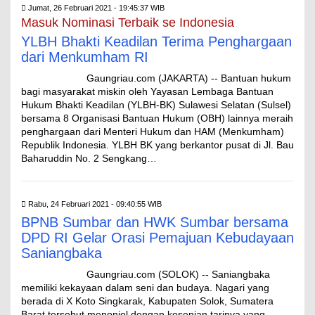
Jumat, 26 Februari 2021 - 19:45:37 WIB
Masuk Nominasi Terbaik se Indonesia
YLBH Bhakti Keadilan Terima Penghargaan
dari Menkumham RI
Gaungriau.com (JAKARTA) -- Bantuan hukum
bagi masyarakat miskin oleh Yayasan Lembaga Bantuan
Hukum Bhakti Keadilan (YLBH-BK) Sulawesi Selatan (Sulsel)
bersama 8 Organisasi Bantuan Hukum (OBH) lainnya meraih
penghargaan dari Menteri Hukum dan HAM (Menkumham)
Republik Indonesia. YLBH BK yang berkantor pusat di Jl. Bau
Baharuddin No. 2 Sengkang…
Rabu, 24 Februari 2021 - 09:40:55 WIB
BPNB Sumbar dan HWK Sumbar bersama
DPD RI Gelar Orasi Pemajuan Kebudayaan
Saniangbaka
Gaungriau.com (SOLOK) -- Saniangbaka
memiliki kekayaan dalam seni dan budaya. Nagari yang
berada di X Koto Singkarak, Kabupaten Solok, Sumatera
Barat tersebut menonjol dengan kesenian tarinya yang