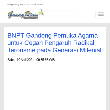
Minggu, 09 Agustus 2026 | 25 Safar 1448 H
Toggl
navig
BNPT Gandeng Pemuka Agama
untuk Cegah Pengaruh Radikal
Terorisme pada Generasi Milenial
Sabtu, 10 April 2021 - 09:35:36 WIB