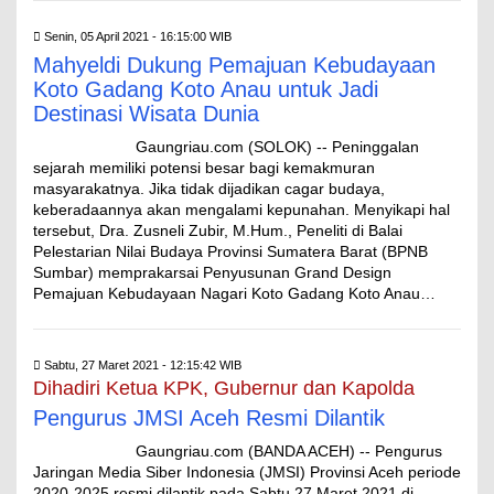
Senin, 05 April 2021 - 16:15:00 WIB
Mahyeldi Dukung Pemajuan Kebudayaan
Koto Gadang Koto Anau untuk Jadi
Destinasi Wisata Dunia
Gaungriau.com (SOLOK) -- Peninggalan
sejarah memiliki potensi besar bagi kemakmuran
masyarakatnya. Jika tidak dijadikan cagar budaya,
keberadaannya akan mengalami kepunahan. Menyikapi hal
tersebut, Dra. Zusneli Zubir, M.Hum., Peneliti di Balai
Pelestarian Nilai Budaya Provinsi Sumatera Barat (BPNB
Sumbar) memprakarsai Penyusunan Grand Design
Pemajuan Kebudayaan Nagari Koto Gadang Koto Anau…
Sabtu, 27 Maret 2021 - 12:15:42 WIB
Dihadiri Ketua KPK, Gubernur dan Kapolda
Pengurus JMSI Aceh Resmi Dilantik
Gaungriau.com (BANDA ACEH) -- Pengurus
Jaringan Media Siber Indonesia (JMSI) Provinsi Aceh periode
2020-2025 resmi dilantik pada Sabtu 27 Maret 2021 di