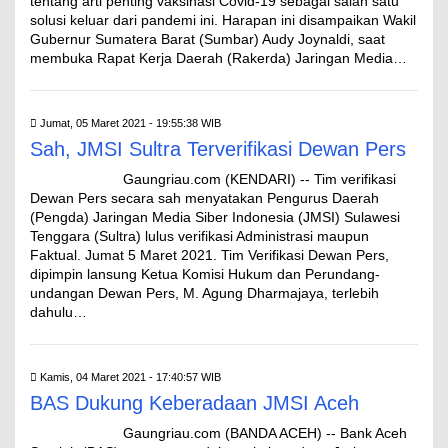
tentang arti penting vaksinasi Covid-19 sebagai salah satu
solusi keluar dari pandemi ini. Harapan ini disampaikan Wakil
Gubernur Sumatera Barat (Sumbar) Audy Joynaldi, saat
membuka Rapat Kerja Daerah (Rakerda) Jaringan Media…
Jumat, 05 Maret 2021 - 19:55:38 WIB
Sah, JMSI Sultra Terverifikasi Dewan Pers
Gaungriau.com (KENDARI) -- Tim verifikasi
Dewan Pers secara sah menyatakan Pengurus Daerah
(Pengda) Jaringan Media Siber Indonesia (JMSI) Sulawesi
Tenggara (Sultra) lulus verifikasi Administrasi maupun
Faktual. Jumat 5 Maret 2021. Tim Verifikasi Dewan Pers,
dipimpin lansung Ketua Komisi Hukum dan Perundang-
undangan Dewan Pers, M. Agung Dharmajaya, terlebih
dahulu…
Kamis, 04 Maret 2021 - 17:40:57 WIB
BAS Dukung Keberadaan JMSI Aceh
Gaungriau.com (BANDA ACEH) -- Bank Aceh