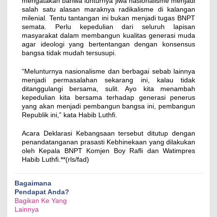
mengatakan bahwa lunturnya jiwa nasionalisme menjadi
salah satu alasan maraknya radikalisme di kalangan
milenial. Tentu tantangan ini bukan menjadi tugas BNPT
semata. Perlu kepedulian dari seluruh lapisan
masyarakat dalam membangun kualitas generasi muda
agar ideologi yang bertentangan dengan konsensus
bangsa tidak mudah tersusupi.
“Melunturnya nasionalisme dan berbagai sebab lainnya
menjadi permasalahan sekarang ini, kalau tidak
ditanggulangi bersama, sulit. Ayo kita menambah
kepedulian kita bersama terhadap generasi penerus
yang akan menjadi pembangun bangsa ini, pembangun
Republik ini,” kata Habib Luthfi.
Acara Deklarasi Kebangsaan tersebut ditutup dengan
penandatanganan prasasti Kebhinekaan yang dilakukan
oleh Kepala BNPT Komjen Boy Rafli dan Watimpres
Habib Luthfi.**(rls/fad)
Bagaimana
Pendapat Anda?
Bagikan Ke Yang
Lainnya