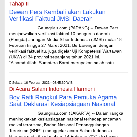
Tahap II
Dewan Pers Kembali akan Lakukan
Verifikasi Faktual JMSI Daerah
Gaungriau.com (PADANG) -- Dewan Pers
menjadwalkan verifikasi faktual 10 pengurus daerah
(Pengda) Jaringan Media Siber Indonesia (JMSI) mulai 18
Februari hingga 27 Maret 2021. Berbarengan dengan
verifikasi faktual itu, juga digelar Uji Kompetensi Wartawan
(UKW) di 34 provinsi sepanjang tahun 2021 ini.
“Alhamdulillah, Sumatera Barat merupakan salah satu…
Selasa, 16 Februari 2021 - 05:45:30 WIB
Di Acara Salam Indonesia Harmoni
Boy Rafli Rangkul Para Pemuka Agama
Saat Deklarasi Kesiapsiagaan Nasional
Gaungriau.com (JAKARTA) -- Dalam rangka
meningkatkan kesiapsiagaan nasional terhadap ancaman
radikal terorisme, Badan Nasional Penanggulangan
Terorisme (BNPT) menggelar acara Salam Indonesia
Harmoni pada Ahad malam, 14 Februari 2021 di stasiun