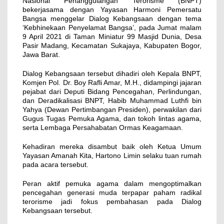
Nasional Penanggulangan Terorisme (BNPT)
bekerjasama dengan Yayasan Harmoni Pemersatu
Bangsa menggelar Dialog Kebangsaan dengan tema
‘Kebhinekaan Penyelamat Bangsa’, pada Jumat malam
9 April 2021 di Taman Miniatur 99 Masjid Dunia, Desa
Pasir Madang, Kecamatan Sukajaya, Kabupaten Bogor,
Jawa Barat.
Dialog Kebangsaan tersebut dihadiri oleh Kepala BNPT,
Komjen Pol. Dr. Boy Rafli Amar, M.H., didampingi jajaran
pejabat dari Deputi Bidang Pencegahan, Perlindungan,
dan Deradikalisasi BNPT, Habib Muhammad Luthfi bin
Yahya (Dewan Pertimbangan Presiden), perwakilan dari
Gugus Tugas Pemuka Agama, dan tokoh lintas agama,
serta Lembaga Persahabatan Ormas Keagamaan.
Kehadiran mereka disambut baik oleh Ketua Umum
Yayasan Amanah Kita, Hartono Limin selaku tuan rumah
pada acara tersebut.
Peran aktif pemuka agama dalam mengoptimalkan
pencegahan generasi muda terpapar paham radikal
terorisme jadi fokus pembahasan pada Dialog
Kebangsaan tersebut.