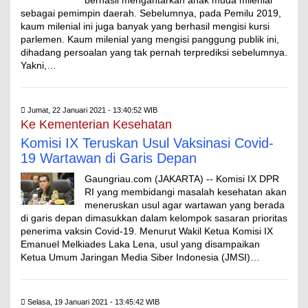
berhasil mengantarkan anak muda milenial
sebagai pemimpin daerah. Sebelumnya, pada Pemilu 2019,
kaum milenial ini juga banyak yang berhasil mengisi kursi
parlemen. Kaum milenial yang mengisi panggung publik ini,
dihadang persoalan yang tak pernah terprediksi sebelumnya.
Yakni,…
Jumat, 22 Januari 2021 - 13:40:52 WIB
Ke Kementerian Kesehatan
Komisi IX Teruskan Usul Vaksinasi Covid-
19 Wartawan di Garis Depan
Gaungriau.com (JAKARTA) -- Komisi IX DPR
RI yang membidangi masalah kesehatan akan
meneruskan usul agar wartawan yang berada
di garis depan dimasukkan dalam kelompok sasaran prioritas
penerima vaksin Covid-19. Menurut Wakil Ketua Komisi IX
Emanuel Melkiades Laka Lena, usul yang disampaikan
Ketua Umum Jaringan Media Siber Indonesia (JMSI)…
Selasa, 19 Januari 2021 - 13:45:42 WIB