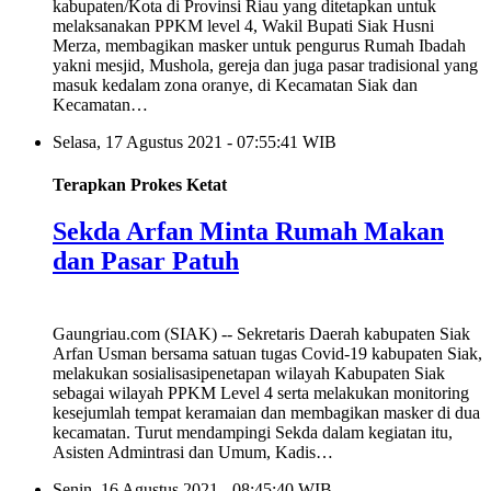
kabupaten/Kota di Provinsi Riau yang ditetapkan untuk
melaksanakan PPKM level 4, Wakil Bupati Siak Husni
Merza, membagikan masker untuk pengurus Rumah Ibadah
yakni mesjid, Mushola, gereja dan juga pasar tradisional yang
masuk kedalam zona oranye, di Kecamatan Siak dan
Kecamatan…
Selasa, 17 Agustus 2021 - 07:55:41 WIB
Terapkan Prokes Ketat
Sekda Arfan Minta Rumah Makan
dan Pasar Patuh
Gaungriau.com (SIAK) -- Sekretaris Daerah kabupaten Siak
Arfan Usman bersama satuan tugas Covid-19 kabupaten Siak,
melakukan sosialisasipenetapan wilayah Kabupaten Siak
sebagai wilayah PPKM Level 4 serta melakukan monitoring
kesejumlah tempat keramaian dan membagikan masker di dua
kecamatan. Turut mendampingi Sekda dalam kegiatan itu,
Asisten Admintrasi dan Umum, Kadis…
Senin, 16 Agustus 2021 - 08:45:40 WIB