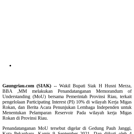
Gaungriau.com (SIAK) -
- Wakil Bupati Siak H Husni Merza,
BBA ,MM melakukan Penandatanganan Memorandum of
Understanding (MoU) bersama Pemerintah Provinsi Riau, terkait
pengelolaan Participating Interest (PI) 10% di wilayah Kerja Migas
Rokan, dan Berita Acara Penunjukan Lembaga Independen untuk
Menentukan Pelamparan Reservoir Pada wilayah kerja Migas
Rokan di Provinsi Riau.
Penandatanganan MoU tersebut digelar di Gedung Pauh Janggi,
Kota Pekanbaru, Kamis 9 September 2021. Dan diikuti oleh 4