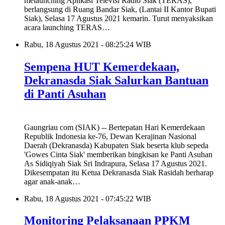
melaunching Aplikasi Televisi Radio Siak (TERAS),
berlangsung di Ruang Bandar Siak, (Lantai II Kantor Bupati
Siak), Selasa 17 Agustus 2021 kemarin. Turut menyaksikan
acara launching TERAS…
Rabu, 18 Agustus 2021 - 08:25:24 WIB
Sempena HUT Kemerdekaan,
Dekranasda Siak Salurkan Bantuan
di Panti Asuhan
Gaungriau com (SIAK) -- Bertepatan Hari Kemerdekaan
Republik Indonesia ke-76, Dewan Kerajinan Nasional
Daerah (Dekranasda) Kabupaten Siak beserta klub sepeda
'Gowes Cinta Siak' memberikan bingkisan ke Panti Asuhan
As Sidiqiyah Siak Sri Indrapura, Selasa 17 Agustus 2021.
Dikesempatan itu Ketua Dekranasda Siak Rasidah berharap
agar anak-anak…
Rabu, 18 Agustus 2021 - 07:45:22 WIB
Monitoring Pelaksanaan PPKM