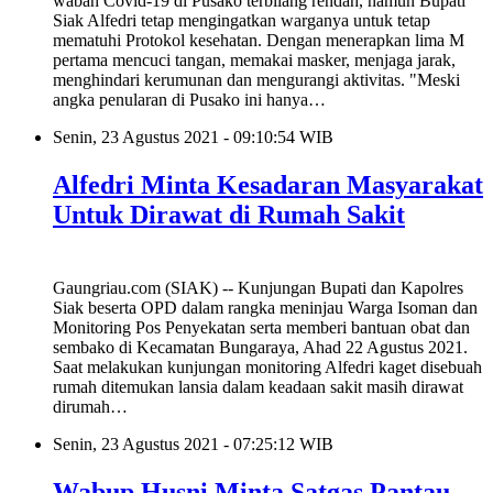
wabah Covid-19 di Pusako terbilang rendah, namun Bupati
Siak Alfedri tetap mengingatkan warganya untuk tetap
mematuhi Protokol kesehatan. Dengan menerapkan lima M
pertama mencuci tangan, memakai masker, menjaga jarak,
menghindari kerumunan dan mengurangi aktivitas. "Meski
angka penularan di Pusako ini hanya…
Senin, 23 Agustus 2021 - 09:10:54 WIB
Alfedri Minta Kesadaran Masyarakat
Untuk Dirawat di Rumah Sakit
Gaungriau.com (SIAK) -- Kunjungan Bupati dan Kapolres
Siak beserta OPD dalam rangka meninjau Warga Isoman dan
Monitoring Pos Penyekatan serta memberi bantuan obat dan
sembako di Kecamatan Bungaraya, Ahad 22 Agustus 2021.
Saat melakukan kunjungan monitoring Alfedri kaget disebuah
rumah ditemukan lansia dalam keadaan sakit masih dirawat
dirumah…
Senin, 23 Agustus 2021 - 07:25:12 WIB
Wabup Husni Minta Satgas Pantau