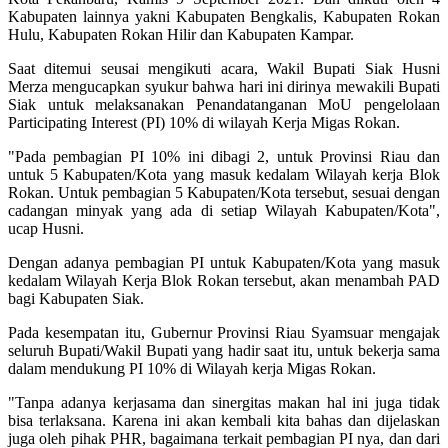
Kabupaten lainnya yakni Kabupaten Bengkalis, Kabupaten Rokan
Hulu, Kabupaten Rokan Hilir dan Kabupaten Kampar.
Saat ditemui seusai mengikuti acara, Wakil Bupati Siak Husni
Merza mengucapkan syukur bahwa hari ini dirinya mewakili Bupati
Siak untuk melaksanakan Penandatanganan MoU pengelolaan
Participating Interest (PI) 10% di wilayah Kerja Migas Rokan.
"Pada pembagian PI 10% ini dibagi 2, untuk Provinsi Riau dan
untuk 5 Kabupaten/Kota yang masuk kedalam Wilayah kerja Blok
Rokan. Untuk pembagian 5 Kabupaten/Kota tersebut, sesuai dengan
cadangan minyak yang ada di setiap Wilayah Kabupaten/Kota",
ucap Husni.
Dengan adanya pembagian PI untuk Kabupaten/Kota yang masuk
kedalam Wilayah Kerja Blok Rokan tersebut, akan menambah PAD
bagi Kabupaten Siak.
Pada kesempatan itu, Gubernur Provinsi Riau Syamsuar mengajak
seluruh Bupati/Wakil Bupati yang hadir saat itu, untuk bekerja sama
dalam mendukung PI 10% di Wilayah kerja Migas Rokan.
"Tanpa adanya kerjasama dan sinergitas makan hal ini juga tidak
bisa terlaksana. Karena ini akan kembali kita bahas dan dijelaskan
juga oleh pihak PHR, bagaimana terkait pembagian PI nya, dan dari