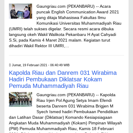
Gaungriau.com (PEKANBARU) -- Acara
puncak English Communication Award 2021
yang ditaja Mahasiswa Fakultas Ilmu
Komunikasi Universitas Muhammadiyah Riau
(UMRI) telah sukses digelar. Secara resmi acara dibuka
langsung okeh Wakil Walikota Pekanbaru H Ayat Cahyadi
S.Si, pada Kamis 4 Maret 2021 malam. Kegiatan turut
dihadiri Wakil Rektor III UMRI,…
Jumat, 19 Februari 2021 - 06:40:49 WIB
Kapolda Riau dan Danrem 031 Wirabima
Hadiri Pembukaan Diklatsar Kokam
Pemuda Muhammadiyah Riau
Gaungriau.com (PEKANBARU) -- Kapolda
Riau Irjen Pol Agung Setya Imam Efendi
beserta Danrem 031 Wirabima Brigjen M
Syech Ismed hadiri Pembukaan Pendidikan
dan Latihan Dasar (Diklatsar) Komando Kesiapsiagaan
Angkatan Muda Muhammadiyah (Kokam) Pimpinan Wilayah
(PW) Pemuda Muhammadiyah Riau, Kamis 18 Februari