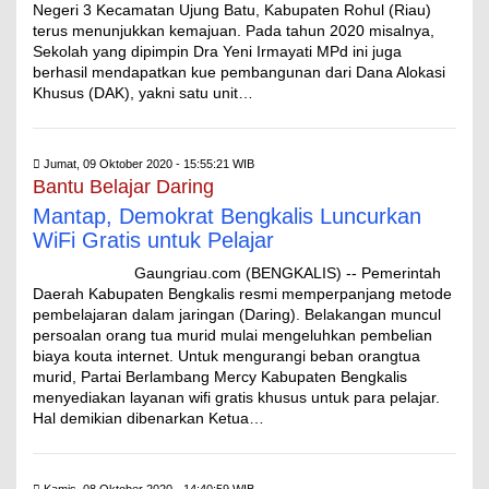
Negeri 3 Kecamatan Ujung Batu, Kabupaten Rohul (Riau)
terus menunjukkan kemajuan. Pada tahun 2020 misalnya,
Sekolah yang dipimpin Dra Yeni Irmayati MPd ini juga
berhasil mendapatkan kue pembangunan dari Dana Alokasi
Khusus (DAK), yakni satu unit…
Jumat, 09 Oktober 2020 - 15:55:21 WIB
Bantu Belajar Daring
Mantap, Demokrat Bengkalis Luncurkan
WiFi Gratis untuk Pelajar
Gaungriau.com (BENGKALIS) -- Pemerintah
Daerah Kabupaten Bengkalis resmi memperpanjang metode
pembelajaran dalam jaringan (Daring). Belakangan muncul
persoalan orang tua murid mulai mengeluhkan pembelian
biaya kouta internet. Untuk mengurangi beban orangtua
murid, Partai Berlambang Mercy Kabupaten Bengkalis
menyediakan layanan wifi gratis khusus untuk para pelajar.
Hal demikian dibenarkan Ketua…
Kamis, 08 Oktober 2020 - 14:40:59 WIB