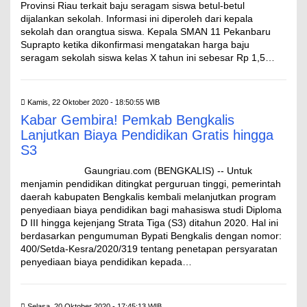
Provinsi Riau terkait baju seragam siswa betul-betul
dijalankan sekolah. Informasi ini diperoleh dari kepala
sekolah dan orangtua siswa. Kepala SMAN 11 Pekanbaru
Suprapto ketika dikonfirmasi mengatakan harga baju
seragam sekolah siswa kelas X tahun ini sebesar Rp 1,5…
Kamis, 22 Oktober 2020 - 18:50:55 WIB
Kabar Gembira! Pemkab Bengkalis
Lanjutkan Biaya Pendidikan Gratis hingga
S3
Gaungriau.com (BENGKALIS) -- Untuk
menjamin pendidikan ditingkat perguruan tinggi, pemerintah
daerah kabupaten Bengkalis kembali melanjutkan program
penyediaan biaya pendidikan bagi mahasiswa studi Diploma
D III hingga kejenjang Strata Tiga (S3) ditahun 2020. Hal ini
berdasarkan pengumuman Bypati Bengkalis dengan nomor:
400/Setda-Kesra/2020/319 tentang penetapan persyaratan
penyediaan biaya pendidikan kepada…
Selasa, 20 Oktober 2020 - 17:45:13 WIB