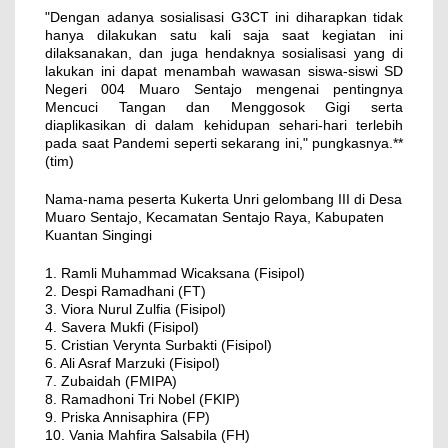
"Dengan adanya sosialisasi G3CT ini diharapkan tidak
hanya dilakukan satu kali saja saat kegiatan ini
dilaksanakan, dan juga hendaknya sosialisasi yang di
lakukan ini dapat menambah wawasan siswa-siswi SD
Negeri 004 Muaro Sentajo mengenai pentingnya
Mencuci Tangan dan Menggosok Gigi serta
diaplikasikan di dalam kehidupan sehari-hari terlebih
pada saat Pandemi seperti sekarang ini," pungkasnya.**
(tim)
Nama-nama peserta Kukerta Unri gelombang III di Desa
Muaro Sentajo, Kecamatan Sentajo Raya, Kabupaten
Kuantan Singingi
1. Ramli Muhammad Wicaksana (Fisipol)
2. Despi Ramadhani (FT)
3. Viora Nurul Zulfia (Fisipol)
4. Savera Mukfi (Fisipol)
5. Cristian Verynta Surbakti (Fisipol)
6. Ali Asraf Marzuki (Fisipol)
7. Zubaidah (FMIPA)
8. Ramadhoni Tri Nobel (FKIP)
9. Priska Annisaphira (FP)
10. Vania Mahfira Salsabila (FH)