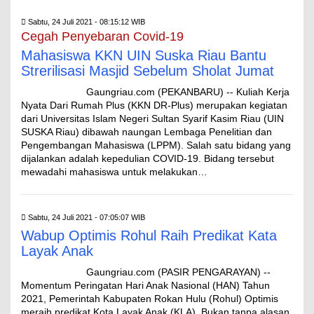
Sabtu, 24 Juli 2021 - 08:15:12 WIB
Cegah Penyebaran Covid-19
Mahasiswa KKN UIN Suska Riau Bantu
Strerilisasi Masjid Sebelum Sholat Jumat
Gaungriau.com (PEKANBARU) -- Kuliah Kerja
Nyata Dari Rumah Plus (KKN DR-Plus) merupakan kegiatan
dari Universitas Islam Negeri Sultan Syarif Kasim Riau (UIN
SUSKA Riau) dibawah naungan Lembaga Penelitian dan
Pengembangan Mahasiswa (LPPM). Salah satu bidang yang
dijalankan adalah kepedulian COVID-19. Bidang tersebut
mewadahi mahasiswa untuk melakukan…
Sabtu, 24 Juli 2021 - 07:05:07 WIB
Wabup Optimis Rohul Raih Predikat Kata
Layak Anak
Gaungriau.com (PASIR PENGARAYAN) --
Momentum Peringatan Hari Anak Nasional (HAN) Tahun
2021, Pemerintah Kabupaten Rokan Hulu (Rohul) Optimis
meraih predikat Kota Layak Anak (KLA). Bukan tanpa alasan,