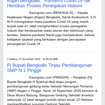
Kajari Bengkalis : Pandemi Covid-19 tak
Hentikan Proses Penegakan Hukum
Gaungriau.com (BENGKALIS) -- Kepala
Kejaksaan Negeri (Kajari) Bengkalis, Nanik Kushartanti, S.H,
M.H menegaskan masa pandemi Covid-19 yang masih
terjadi saat ini, tidak menghentikan proses penegakan
hukum dan berdasarkan pada aturan dan ketentuan yang
berlaku. Selama pandemi Nanik juga menyebutkan, bahwa
kebijakan pejabat yang berkaitan dengan percepatan
penanganan Covid-19…
Selasa, 17 November 2020 - 11:55:43 WIB
Pj Bupati Bengkalis Tinjau Pembangunan
SMP N 1 Pinggir
Gaungriau.com (PINGGIR) -- Penjabat (Pj)
Bupati Bengkalis H Syahrial Abdi tinjau progres
pembangunan gedung kelas Sekolah Menengah Pertama
(SMP) Negeri 1 Pinggir, Senin 16 Nopember 2020 kemarin di
Desa Muara Basung. Bangunan Gedung Sekolah tersebut
sebanyak 12 lokal dengan jumlah lahan tanah 12 Hektare
memperlihatkan susunan Gedung Sekolah…