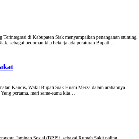
ng Terintegrasi di Kabupaten Siak menyampaikan penanganan stunting
Siak, sebagai pedoman kita bekerja ada peraturan Bupati…
akat
amatan Kandis, Wakil Bupati Siak Husni Merza dalam arahannya
. Yang pertama, mari sama-sama kita…
ggara Jaminan Sosial (BPJS), sebagai Rumah Sakit paling