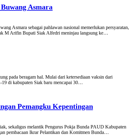
ku Buwang Asmara
uwang Asmara sebagai pahlawan nasional memerlukan persyaratan,
ak M Arifin Bupati Siak Alfedri meninjau langsung ke…
ung pada beragam hal. Mulai dari ketersediaan vaksin dari
vid-19 di kabupaten Siak baru mencapai 30…
engan Pemangku Kepentingan
ak, sekaligus melantik Pengurus Pokja Bunda PAUD Kabupaten
engan pembacaan Ikrar Pelantikan dan Komitmen Bunda…