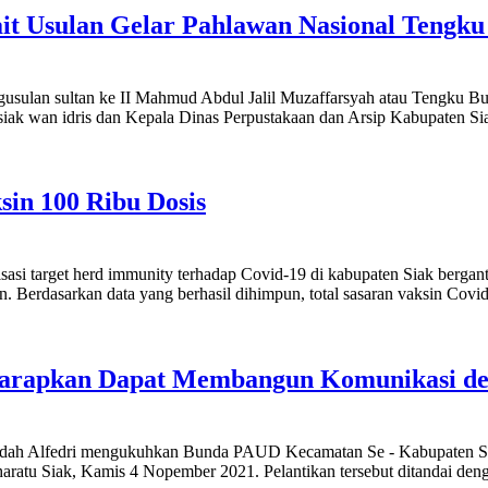
kait Usulan Gelar Pahlawan Nasional Teng
gusulan sultan ke II Mahmud Abdul Jalil Muzaffarsyah atau Tengku B
iak wan idris dan Kepala Dinas Perpustakaan dan Arsip Kabupaten Si
in 100 Ribu Dosis
asi target herd immunity terhadap Covid-19 di kabupaten Siak bergant
in. Berdasarkan data yang berhasil dihimpun, total sasaran vaksin Co
Harapkan Dapat Membangun Komunikasi d
dah Alfedri mengukuhkan Bunda PAUD Kecamatan Se - Kabupaten Si
aratu Siak, Kamis 4 Nopember 2021. Pelantikan tersebut ditandai d