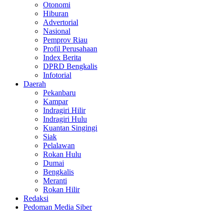
Otonomi
Hiburan
Advertorial
Nasional
Pemprov Riau
Profil Perusahaan
Index Berita
DPRD Bengkalis
Infotorial
Daerah
Pekanbaru
Kampar
Indragiri Hilir
Indragiri Hulu
Kuantan Singingi
Siak
Pelalawan
Rokan Hulu
Dumai
Bengkalis
Meranti
Rokan Hilir
Redaksi
Pedoman Media Siber