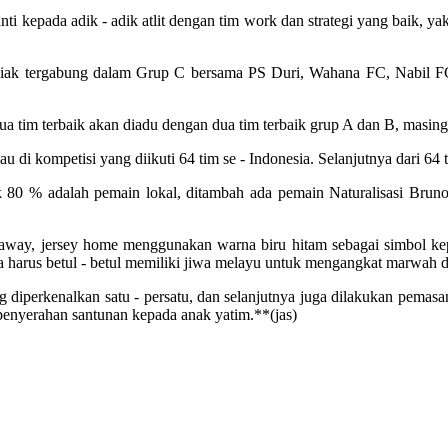
i kepada adik - adik atlit dengan tim work dan strategi yang baik, ya
ak tergabung dalam Grup C bersama PS Duri, Wahana FC, Nabil FC d
dua tim terbaik akan diadu dengan dua tim terbaik grup A dan B, masi
iau di kompetisi yang diikuti 64 tim se - Indonesia. Selanjutnya dari 64
k 80 % adalah pemain lokal, ditambah ada pemain Naturalisasi Bruno 
an away, jersey home menggunakan warna biru hitam sebagai simbol 
 harus betul - betul memiliki jiwa melayu untuk mengangkat marwah d
 diperkenalkan satu - persatu, dan selanjutnya juga dilakukan pemasan
 penyerahan santunan kepada anak yatim.**(jas)