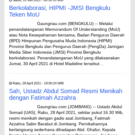
Sabtu, 01 Mei 2021 - 08:50:55 WIB
Berkolaborasi, HIPMI -JMSI Bengkulu
Teken MoU
Gaungriau.com (BENGKULU) -- Melalui
penandatanganan Memorandum Of Understanding (MoU)
atau Nota Kesepahaman bersama, Badan Pengurus Daerah
(BPD) Himpunan Pengusaha Muda Indonesia (HIPMI)
Provinsi Bengkulu dan Pengurus Daerah (PengDa) Jaringan
Media Siber Indonesia (JMSI) Provinsi Bengkulu
berkolaborasi. Penandatanganan MoU yang dilaksanakan
Jumat, 30 April 2021 di Hotel Madeline tersebut…
Rabu, 28 April 2021 - 19:00:24 WIB
Sah, Ustadz Abdul Somad Resmi Menikah
dengan Fatimah Azzahra
Gaungriau.com (JOMBANG) -- Ustadz Abdul
Somad (UAS), Rabu, 28 April 2021, sekitar pukul 16.30 Wib,
resmi menikah dengan gadis asal Jombang, Fatimah
Azzahra Salim Barabut di Jombang. Pernikahannya
berlangsung sederhana dihadapan Abd. Ghafur, Kepala