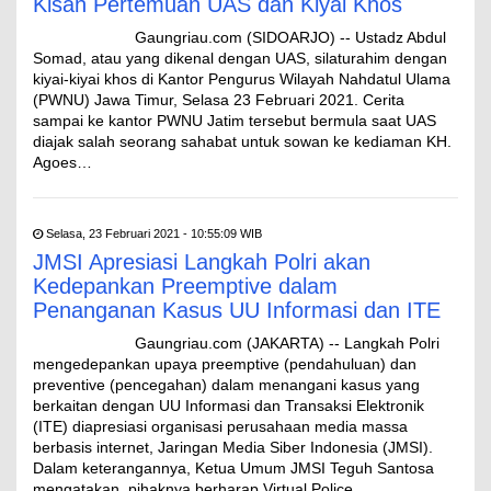
Kisah Pertemuan UAS dan Kiyai Khos
Gaungriau.com (SIDOARJO) -- Ustadz Abdul
Somad, atau yang dikenal dengan UAS, silaturahim dengan
kiyai-kiyai khos di Kantor Pengurus Wilayah Nahdatul Ulama
(PWNU) Jawa Timur, Selasa 23 Februari 2021. Cerita
sampai ke kantor PWNU Jatim tersebut bermula saat UAS
diajak salah seorang sahabat untuk sowan ke kediaman KH.
Agoes…
Selasa, 23 Februari 2021 - 10:55:09 WIB
JMSI Apresiasi Langkah Polri akan
Kedepankan Preemptive dalam
Penanganan Kasus UU Informasi dan ITE
Gaungriau.com (JAKARTA) -- Langkah Polri
mengedepankan upaya preemptive (pendahuluan) dan
preventive (pencegahan) dalam menangani kasus yang
berkaitan dengan UU Informasi dan Transaksi Elektronik
(ITE) diapresiasi organisasi perusahaan media massa
berbasis internet, Jaringan Media Siber Indonesia (JMSI).
Dalam keterangannya, Ketua Umum JMSI Teguh Santosa
mengatakan, pihaknya berharap Virtual Police…