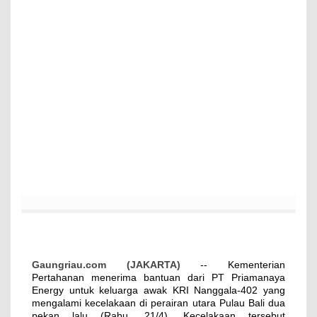
Gaungriau.com (JAKARTA)
-- Kementerian
Pertahanan menerima bantuan dari PT Priamanaya
Energy untuk keluarga awak KRI Nanggala-402 yang
mengalami kecelakaan di perairan utara Pulau Bali dua
pekan lalu (Rabu, 21/4). Kecelakaan tersebut