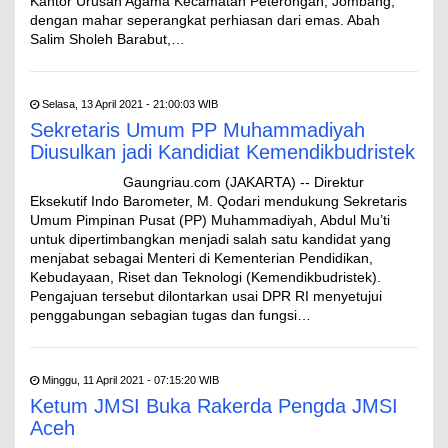
Kantor Urusan Agama Kecamatan Peterongan, Jombang,
dengan mahar seperangkat perhiasan dari emas. Abah
Salim Sholeh Barabut,…
Selasa, 13 April 2021 - 21:00:03 WIB
Sekretaris Umum PP Muhammadiyah
Diusulkan jadi Kandidiat Kemendikbudristek
Gaungriau.com (JAKARTA) -- Direktur
Eksekutif Indo Barometer, M. Qodari mendukung Sekretaris
Umum Pimpinan Pusat (PP) Muhammadiyah, Abdul Mu’ti
untuk dipertimbangkan menjadi salah satu kandidat yang
menjabat sebagai Menteri di Kementerian Pendidikan,
Kebudayaan, Riset dan Teknologi (Kemendikbudristek).
Pengajuan tersebut dilontarkan usai DPR RI menyetujui
penggabungan sebagian tugas dan fungsi…
Minggu, 11 April 2021 - 07:15:20 WIB
Ketum JMSI Buka Rakerda Pengda JMSI
Aceh