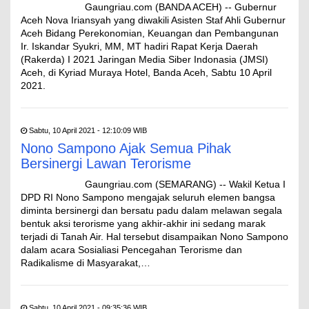
Gaungriau.com (BANDA ACEH) -- Gubernur
Aceh Nova Iriansyah yang diwakili Asisten Staf Ahli Gubernur
Aceh Bidang Perekonomian, Keuangan dan Pembangunan
Ir. Iskandar Syukri, MM, MT hadiri Rapat Kerja Daerah
(Rakerda) I 2021 Jaringan Media Siber Indonasia (JMSI)
Aceh, di Kyriad Muraya Hotel, Banda Aceh, Sabtu 10 April
2021.
Sabtu, 10 April 2021 - 12:10:09 WIB
Nono Sampono Ajak Semua Pihak
Bersinergi Lawan Terorisme
Gaungriau.com (SEMARANG) -- Wakil Ketua I
DPD RI Nono Sampono mengajak seluruh elemen bangsa
diminta bersinergi dan bersatu padu dalam melawan segala
bentuk aksi terorisme yang akhir-akhir ini sedang marak
terjadi di Tanah Air. Hal tersebut disampaikan Nono Sampono
dalam acara Sosialiasi Pencegahan Terorisme dan
Radikalisme di Masyarakat,…
Sabtu, 10 April 2021 - 09:35:36 WIB